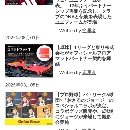
表。 13年ぶりパートナー
シップ再開を記念し、クラ
ブのDNAと伝統を表現した
ユニフォームが登場
Written by
管理者
2025年08月01日
【卓球】Tリーグと東リ株式
会社がオフィシャルフロア
マットパートナー契約を締
結
Written by
管理者
2025年03月05日
【プロ野球】パ・リーグ6球
団×「おさるのジョージ」の
スペシャルコラボが決定。
コラボグッズ販売や、6球場
にジョージが来場して撮影
会実施