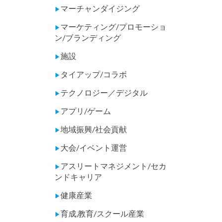
マーチャンダイジング
▶
マーケティング/プロモーショ
▶
ン/ブランディング
施設
▶
タイアップ/コラボ
▶
テクノロジー／デジタル
▶
アプリ/ゲーム
▶
地域振興/社会貢献
▶
大会/イベント運営
▶
アスリートマネジメント/セカ
▶
ンドキャリア
健康産業
▶
育成,教育/スクール産業
▶