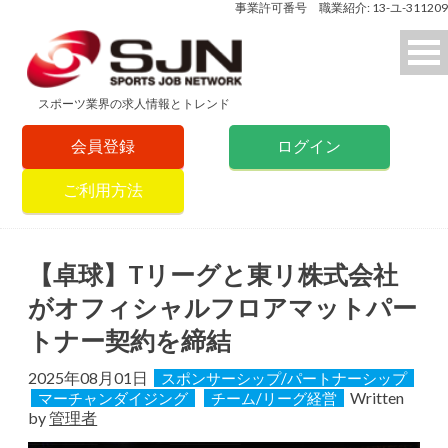
事業許可番号 職業紹介: 13-ユ-311209
スポーツ業界の求人情報とトレンド
会員登録
ログイン
ご利用方法
【卓球】Tリーグと東リ株式会社
がオフィシャルフロアマットパー
トナー契約を締結
2025年08月01日
スポンサーシップ/パートナーシップ
Written
マーチャンダイジング
チーム/リーグ経営
by
管理者