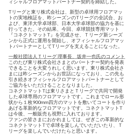
ィシャルフロアマットパートナー契約を締結した。
Tリーグと東リ株式会社は、新型の卓球用フロアマッ
トの実地検証を、昨シーズンのTリーグの全試合、お
よび、東洋大学卓球部、日本大学卓球部の協力を基に
行ってきた。その結果、今回、卓球競技専用マット
『コネクトマットT』を完成させ、Ｔリーグ新シーズ
ンから正式に運用を開始し、オフィシャルフロアマッ
トパートナーとしてTリーグを支えることになった。
一般社団法人Ｔリーグ 理事長、坂井一也氏のコメント
このたび東リ株式会社さまとのパートナー契約を発表
できることを大変うれしく思います。東リ株式会社さ
まには昨シーズンからお世話になっており、この先も
引き続きオフィシャルフロアマットパートナーとして
ご協力をいただけることとなりました。
コネクトマットTは東リさまとＴリーグで共同で開発
した卓球専用のフロアマットです。これまでロール形
状から１枚900mm四方のマットを敷いてコートを作り
あげる革新的なフロアマットです。コネクトマットT
は今後、一般販売も視野に入れております。
ファンの皆さまにおかれましては、ぜぎこの革新的な
コネクトマットTで卓球を楽しんでいただいたり、Ｔ
リーグを楽しんでいだけたらと思います。