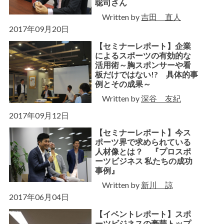
聡司さん
Written by
吉田 直人
2017年09月20日
【セミナーレポート】企業
によるスポーツの有効的な
活用術～胸スポンサーや看
板だけではない!? 具体的事
例とその成果～
Written by
深谷 友紀
2017年09月12日
【セミナーレポート】今ス
ポーツ界で求められている
人材像とは？ 『プロスポ
ーツビジネス 私たちの成功
事例』
Written by
新川 諒
2017年06月04日
【イベントレポート】スポ
ーツビジネスの豪華トップ