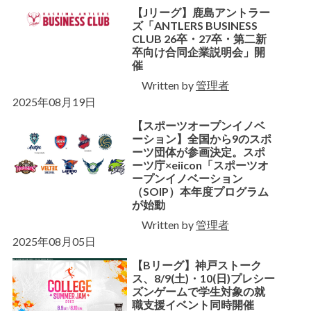
【Jリーグ】鹿島アントラー
ズ「ANTLERS BUSINESS
CLUB 26卒・27卒・第二新
卒向け合同企業説明会」開
催
Written by
管理者
2025年08月19日
【スポーツオープンイノベ
ーション】全国から9のスポ
ーツ団体が参画決定。スポ
ーツ庁×eiicon「スポーツオ
ープンイノベーション
（SOIP）本年度プログラム
が始動
Written by
管理者
2025年08月05日
【Bリーグ】神戸ストーク
ス、8/9(土)・10(日)プレシー
ズンゲームで学生対象の就
職支援イベント同時開催