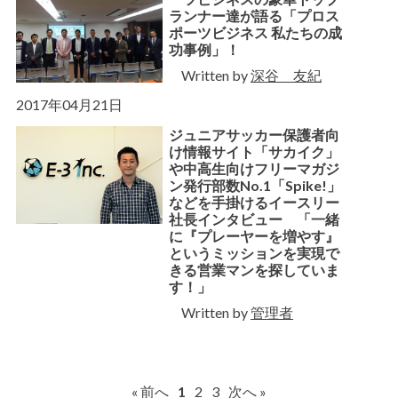
ランナー達が語る「プロス
ポーツビジネス 私たちの成
功事例」！
Written by
深谷 友紀
2017年04月21日
ジュニアサッカー保護者向
け情報サイト「サカイク」
や中高生向けフリーマガジ
ン発行部数No.1「Spike!」
などを手掛けるイースリー
社長インタビュー 「一緒
に『プレーヤーを増やす』
というミッションを実現で
きる営業マンを探していま
す！」
Written by
管理者
« 前へ
1
2
3
次へ »