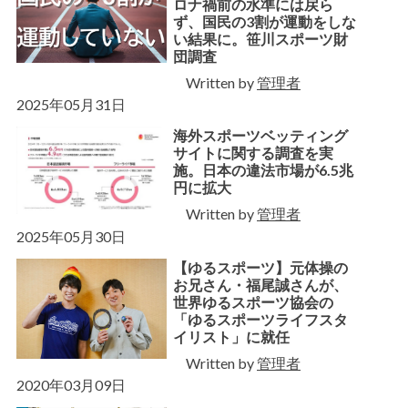
ロナ禍前の水準には戻ら
ず、国民の3割が運動をしな
い結果に。笹川スポーツ財
団調査
Written by
管理者
2025年05月31日
海外スポーツベッティング
サイトに関する調査を実
施。日本の違法市場が6.5兆
円に拡大
Written by
管理者
2025年05月30日
【ゆるスポーツ】元体操の
お兄さん・福尾誠さんが、
世界ゆるスポーツ協会の
「ゆるスポーツライフスタ
イリスト」に就任
Written by
管理者
2020年03月09日