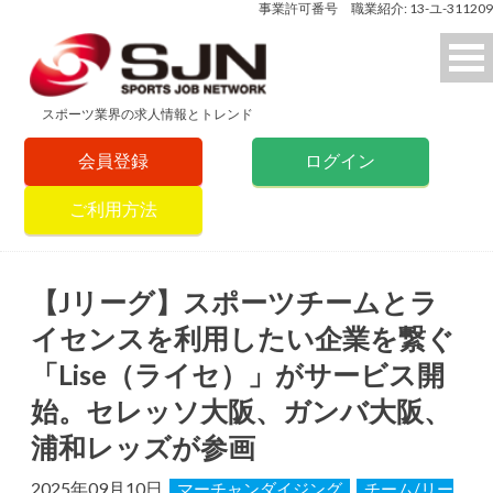
事業許可番号 職業紹介: 13-ユ-311209
スポーツ業界の求人情報とトレンド
会員登録
ログイン
ご利用方法
【Jリーグ】スポーツチームとラ
イセンスを利用したい企業を繋ぐ
「Lise（ライセ）」がサービス開
始。セレッソ大阪、ガンバ大阪、
浦和レッズが参画
2025年09月10日
マーチャンダイジング
チーム/リー