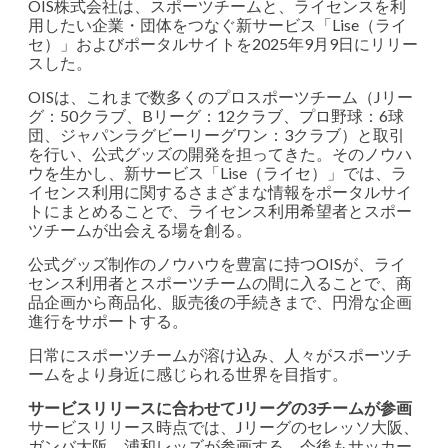
OIS株式会社は、スポーツチームと、ライセンスを利
用したい企業・団体をつなぐ新サービス「Lise（ライ
セ）」およびポータルサイトを2025年9月9日にリリー
スした。
OISは、これまで数多くのプロスポーツチーム（Jリー
グ：50クラブ、Bリーグ：12クラブ、プロ野球：6球
団、ジャパンラグビーリーグワン：3クラブ）と取引
を行い、公式グッズの開発を担ってきた。そのノウハ
ウを生かし、新サービス「Lise（ライセ）」では、ラ
イセンス利用に関するさまざまな情報をポータルサイ
トにまとめることで、ライセンス利用希望者とスポー
ツチームが出会える場を創る。
公式グッズ制作のノウハウを豊富に持つOISが、ライ
センス利用者とスポーツチームの間に入ることで、商
品企画から商品化、販売後の手続きまで、円滑な企画
進行をサポートする。
日常にスポーツチームが溶け込み、人々がスポーツチ
ームをより身近に感じられる世界を目指す。
サービスリリースに合わせてJリーグの3チームが参画
サービスリリース時点では、Jリーグのセレッソ大阪、
ガンバ大阪、浦和レッズが参画する。今後もサッカー