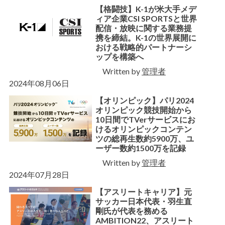
【格闘技】K-1が米大手メデ
ィア企業CSI SPORTSと世界
配信・放映に関する業務提
携を締結。K-1の世界展開に
おける戦略的パートナーシ
ップを構築へ
Written by
管理者
2024年08月06日
【オリンピック】パリ2024
オリンピック競技開始から
10日間でTVerサービスにお
けるオリンピックコンテン
ツの総再生数約5900万、ユ
ーザー数約1500万を記録
Written by
管理者
2024年07月28日
【アスリートキャリア】元
サッカー日本代表・羽生直
剛氏が代表を務める
AMBITION22、アスリート