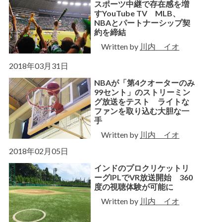
スポーツ中継で存在感を増
すYouTube TV MLB、
NBAとパートナーシップ契
約を締結
Written by
川内 イオ
2018年03月31日
NBAが「第4クオーターのみ
99セント」のストリーミン
グ放送をテスト ライトな
ファンを取り込む大胆な一
手
Written by
川内 イオ
2018年02月05日
インドのプロクリケットリ
ーグIPLでVR放送開始 360
度の視聴体験が可能に
Written by
川内 イオ