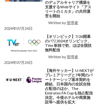
のデュアルキャリア構築を
支援するWebサイト「アス
リートのミカタ」の共同運
営を開始
Written by
管理者
2024年07月24日
【オリンピック】7/26開幕
のパリ2024オリンピック、
TVer単独で初、ほぼ全競技
無料配信
Written by
管理者
2024年07月24日
【海外サッカー】U-NEXTが
プレミアリーグと7年間のパ
ートナーシップ基本契約を
締結、日本国内の全試合独
占配信のほか、The
Emirates FA Cupも独占配信
決定。今後ホテルや商業施
設等へ提供を拡大