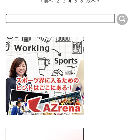
« 前へ
2
3
4
5
6
次へ »