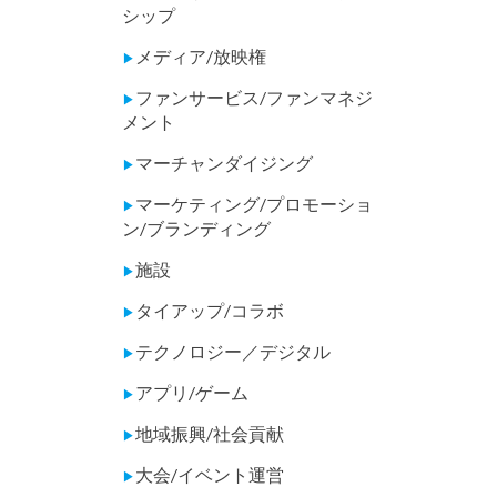
シップ
メディア/放映権
▶
ファンサービス/ファンマネジ
▶
メント
マーチャンダイジング
▶
マーケティング/プロモーショ
▶
ン/ブランディング
施設
▶
タイアップ/コラボ
▶
テクノロジー／デジタル
▶
アプリ/ゲーム
▶
地域振興/社会貢献
▶
大会/イベント運営
▶