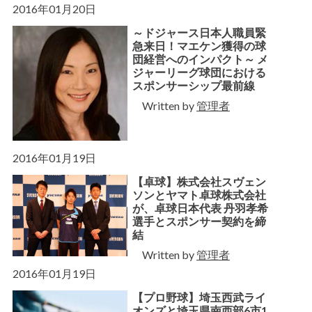
2016年01月20日
～ドジャース日本人職員緊
急来日！マエケン獲得の球
団経営へのインパクト～ メ
ジャーリーグ球団における
スポンサーシップ最前線
Written by
管理者
2016年01月19日
【卓球】株式会社スヴェン
ソンとヤマト卓球株式会社
が、卓球日本代表 丹羽孝希
選手とスポンサー契約を締
結
Written by
管理者
2016年01月19日
【プロ野球】埼玉西武ライ
オンズと埼玉県南西部6市1