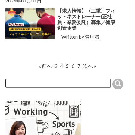
2026年07月01日
【求人情報】〈三重〉フィ
ットネストレーナー(正社
員・業務委託）募集／健康
創造企業
Written by
管理者
« 前へ
3
4
5
6
7
次へ »