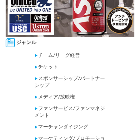
ジャンル
チーム/リーグ経営
▶
チケット
▶
スポンサーシップ/パートナー
▶
シップ
メディア/放映権
▶
ファンサービス/ファンマネジ
▶
メント
マーチャンダイジング
▶
マーケティング/プロモーショ
▶