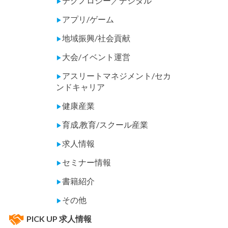
テクノロジー／デジタル
▶
アプリ/ゲーム
▶
地域振興/社会貢献
▶
大会/イベント運営
▶
アスリートマネジメント/セカ
▶
ンドキャリア
健康産業
▶
育成,教育/スクール産業
▶
求人情報
▶
セミナー情報
▶
書籍紹介
▶
その他
▶
PICK UP 求人情報