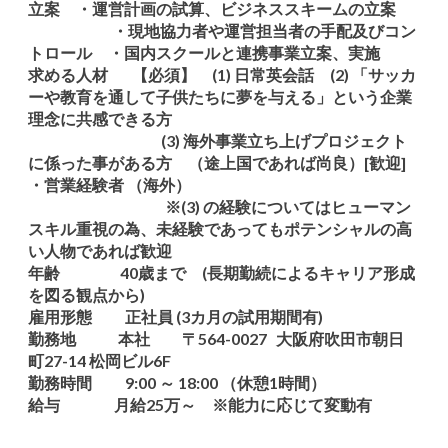
立案 ・運営計画の試算、ビジネススキームの立案
・現地協力者や運営担当者の手配及びコン
トロール ・国内スクールと連携事業立案、実施
求める人材 【必須】 (1) 日常英会話 (2) 「サッカ
ーや教育を通して子供たちに夢を与える」という企業
理念に共感できる方
(3) 海外事業立ち上げプロジェクト
に係った事がある方 （途上国であれば尚良）[歓迎]
・営業経験者 （海外）
※(3) の経験についてはヒューマン
スキル重視の為、未経験であってもポテンシャルの高
い人物であれば歓迎
年齢 40歳まで (長期勤続によるキャリア形成
を図る観点から)
雇用形態 正社員 (3カ月の試用期間有)
勤務地 本社 〒564-0027 大阪府吹田市朝日
町27-14 松岡ビル6F
勤務時間 9:00 ～ 18:00 （休憩1時間）
給与 月給25万～ ※能力に応じて変動有