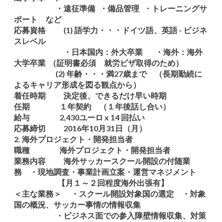
・遠征準備 ・備品管理 ・トレーニングサ
ポート など
応募資格 (1) 語学力・・・ドイツ語、英語 - ビジネ
スレベル
・日本国内：外大卒業 ・海外：海外
大学卒業 （証明書必須 就労ビザ取得のため）
(2) 年齢・・・満27歳まで （長期勤続に
よるキャリア形成を図る観点から）
着任時期 決定後、できるだけ早い時期
任期 １年契約 （１年後話し合い）
給与 2,430ユーロ x 14 回払い
応募締切 2016年10月31日（月）
2. 海外プロジェクト・開発担当者
職種 海外プロジェクト・開発担当者
業務内容 海外サッカースクール開設の付随業
務 ・現地調査・事業計画立案・運営マネジメント
【月１～２回程度海外出張有】
＜主な業務＞ ・スクール開設対象国の選定 ・対象
国の概況、サッカー事情の情報収集
・ビジネス面での参入障壁情報収集、対策