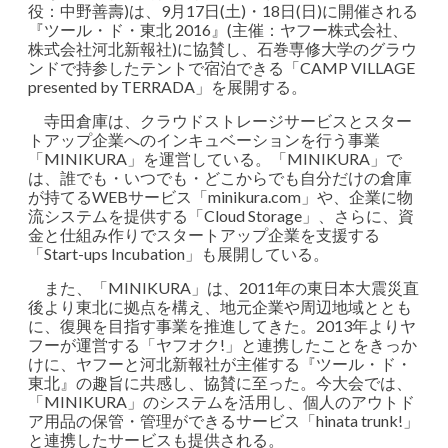
役：中野善壽)は、9月17日(土)・18日(日)に開催される
『ツール・ド・東北 2016』(主催：ヤフー株式会社、
株式会社河北新報社)に協賛し、石巻専修大学のグラウ
ンドで持参したテントで宿泊できる「CAMP VILLAGE
presented by TERRADA」を展開する。
寺田倉庫は、クラウドストレージサービスとスター
トアップ企業へのインキュベーションを行う事業
「MINIKURA」を運営している。「MINIKURA」で
は、誰でも・いつでも・どこからでも自分だけの倉庫
が持てるWEBサービス「minikura.com」や、企業に物
流システムを提供する「Cloud Storage」、さらに、資
金と仕組み作りでスタートアップ企業を支援する
「Start-ups Incubation」も展開している。
また、「MINIKURA」は、2011年の東日本大震災直
後より東北に拠点を構え、地元企業や周辺地域ととも
に、復興を目指す事業を推進してきた。2013年よりヤ
フーが運営する「ヤフオク!」と連携したことをきっか
けに、ヤフーと河北新報社が主催する『ツール・ド・
東北』の趣旨に共感し、協賛に至った。今大会では、
「MINIKURA」のシステムを活用し、個人のアウトド
ア用品の保管・管理ができるサービス「hinata trunk!」
と連携したサービスも提供される。