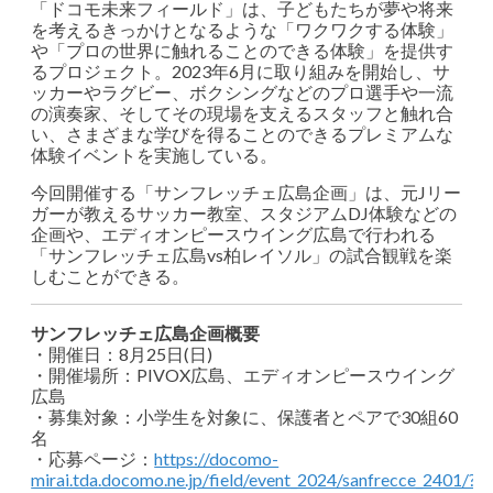
「ドコモ未来フィールド」は、子どもたちが夢や将来
を考えるきっかけとなるような「ワクワクする体験」
や「プロの世界に触れることのできる体験」を提供す
るプロジェクト。2023年6月に取り組みを開始し、サ
ッカーやラグビー、ボクシングなどのプロ選手や一流
の演奏家、そしてその現場を支えるスタッフと触れ合
い、さまざまな学びを得ることのできるプレミアムな
体験イベントを実施している。
今回開催する「サンフレッチェ広島企画」は、元Jリー
ガーが教えるサッカー教室、スタジアムDJ体験などの
企画や、エディオンピースウイング広島で行われる
「サンフレッチェ広島vs柏レイソル」の試合観戦を楽
しむことができる。
サンフレッチェ広島企画概要
・開催日：8月25日(日)
・開催場所：PIVOX広島、エディオンピースウイング
広島
・募集対象：小学生を対象に、保護者とペアで30組60
名
・応募ページ：
https://docomo-
mirai.tda.docomo.ne.jp/field/event_2024/sanfrecce_2401/?