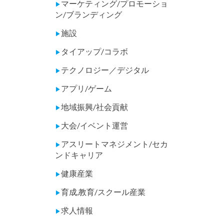
マーケティング/プロモーショ
▶
ン/ブランディング
施設
▶
タイアップ/コラボ
▶
テクノロジー／デジタル
▶
アプリ/ゲーム
▶
地域振興/社会貢献
▶
大会/イベント運営
▶
アスリートマネジメント/セカ
▶
ンドキャリア
健康産業
▶
育成,教育/スクール産業
▶
求人情報
▶