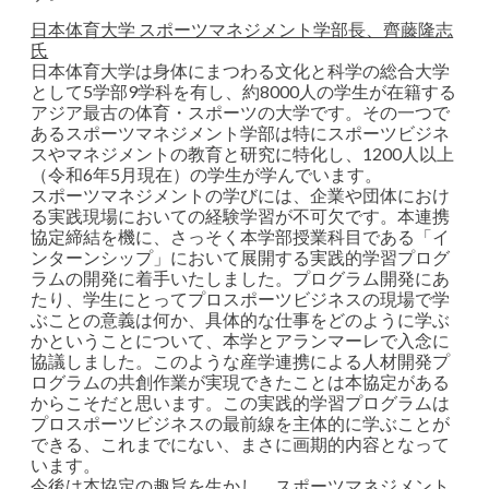
日本体育大学 スポーツマネジメント学部長、齊藤隆志
氏
日本体育大学は身体にまつわる文化と科学の総合大学
として5学部9学科を有し、約8000人の学生が在籍する
アジア最古の体育・スポーツの大学です。その一つで
あるスポーツマネジメント学部は特にスポーツビジネ
スやマネジメントの教育と研究に特化し、1200人以上
（令和6年5月現在）の学生が学んでいます。
スポーツマネジメントの学びには、企業や団体におけ
る実践現場においての経験学習が不可欠です。本連携
協定締結を機に、さっそく本学部授業科目である「イ
ンターンシップ」において展開する実践的学習プログ
ラムの開発に着手いたしました。プログラム開発にあ
たり、学生にとってプロスポーツビジネスの現場で学
ぶことの意義は何か、具体的な仕事をどのように学ぶ
かということについて、本学とアランマーレで入念に
協議しました。このような産学連携による人材開発プ
ログラムの共創作業が実現できたことは本協定がある
からこそだと思います。この実践的学習プログラムは
プロスポーツビジネスの最前線を主体的に学ぶことが
できる、これまでにない、まさに画期的内容となって
います。
今後は本協定の趣旨を生かし、スポーツマネジメント