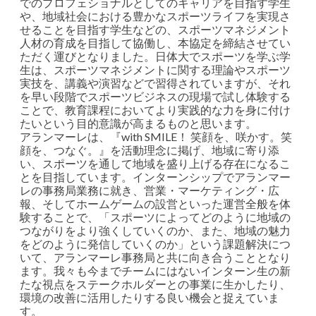
でのプロフェショナルとしてのキャリアを目指す学生
や、地域社会における豊かなスポーツライフを実現さ
せることを目指す学生などの、スポーツマネジメント
人材の育成を目指して協働し、本協定を締結させてい
ただく運びとなりました。日体大でスポーツを学ぶ学
生は、スポーツマネジメントに関する理論やスポーツ
実技を、講義や演習などで習得されていますが、それ
を早い段階でスポーツビジネスの現場で試し体験する
ことで、教育課程においてより実践的な力を身に付け
たいという目的意識が高まるものと思います。
アランマーレは、『with SMILE！ 笑顔を、咲かす。笑
顔を、つなぐ。』を活動理念に掲げ、地域に寄り添
い、スポーツを通して地域を盛り上げる存在になるこ
とを目指しています。インターンシップでアランマー
レの事務局業務に就き、営業・マーケティング・広
報、そしてホームゲームの設営といった運営全般を体
験することで、「スポーツによってどのように地域の
つながりをより強くしていくのか、また、地域の魅力
をどのように発信していくのか」という課題解決につ
いて、アランマーレ事務局と共に向き合うこととなり
ます。我々も今までチームにはないインターン生の新
たな視点をステークホルダーとの事業に生かしたり、
環境の改善に活用したりする良い機会と捉えていま
す。