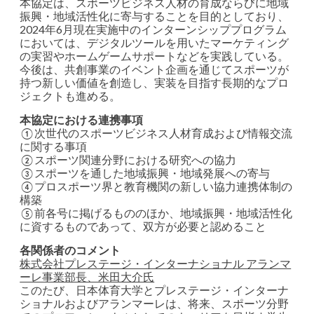
本協定は、スポーツビジネス人材の育成ならびに地域
振興・地域活性化に寄与することを目的としており、
2024年6月現在実施中のインターンシッププログラム
においては、デジタルツールを用いたマーケティング
の実習やホームゲームサポートなどを実践している。
今後は、共創事業のイベント企画を通じてスポーツが
持つ新しい価値を創造し、実装を目指す長期的なプロ
ジェクトも進める。
本協定における連携事項
①次世代のスポーツビジネス人材育成および情報交流
に関する事項
②スポーツ関連分野における研究への協力
③スポーツを通した地域振興・地域発展への寄与
④プロスポーツ界と教育機関の新しい協力連携体制の
構築
⑤前各号に掲げるもののほか、地域振興・地域活性化
に資するものであって、双方が必要と認めること
各関係者のコメント
株式会社プレステージ・インターナショナル アランマ
ーレ事業部長、米田大介氏
このたび、日本体育大学とプレステージ・インターナ
ショナルおよびアランマーレは、将来、スポーツ分野