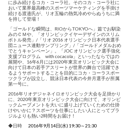
に歩み続けるコカ・コーラ社。そのコカ・コーラ社に
おいて業界最高峰のスポーツマーケティングを手掛け
続ける渡邉氏が、リオ五輪の熱気冷めやらぬうちに満
を持して登場！
「ゴールドな瞬間は、RIOからTOKYOへ」篇でお馴染
みのＣＭや、「オリンピックイヤーデザインのスリム
ボトル発売」/「リオ 2016 オリンピック日本代表選手
団ニュース連動サンプリング」/「ゴールドメダルおめ
でとうキャンペーン」。「JOC オリンピック選手強化
支援プログラム with cocacola」といったならではの
展開や、16年6月には2020年東京オリンピック大会に
向けて日本の若手アスリートが世界の舞台で活躍でき
るようサポートすることを目的にコカ・コーラスポー
ツクラブが設立し、競泳日本代表の今井月選手が所属
第一号に。
2016年リオデジャネイロオリンピック大会を足掛かり
に、2020年東京オリンピック大会に向けて、オリンピ
ックムーブメントを大いに盛り上げていくための仕掛
けやいかに？スポーツを仕事にしたい人にとってブラ
ジルよりも熱い2時間をお届け！
◆日時
2016年9月14日(水) 19:30～21:30