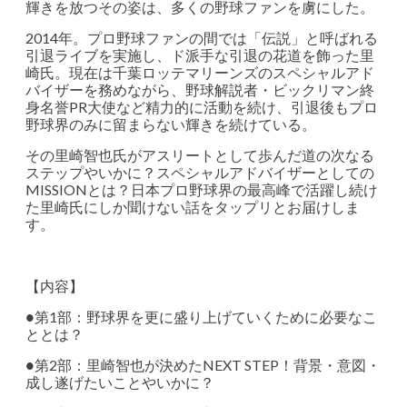
輝きを放つその姿は、多くの野球ファンを虜にした。
2014年。プロ野球ファンの間では「伝説」と呼ばれる
引退ライブを実施し、ド派手な引退の花道を飾った里
崎氏。現在は千葉ロッテマリーンズのスペシャルアド
バイザーを務めながら、野球解説者・ビックリマン終
身名誉PR大使など精力的に活動を続け、引退後もプロ
野球界のみに留まらない輝きを続けている。
その里崎智也氏がアスリートとして歩んだ道の次なる
ステップやいかに？スペシャルアドバイザーとしての
MISSIONとは？日本プロ野球界の最高峰で活躍し続け
た里崎氏にしか聞けない話をタップリとお届けしま
す。
【内容】
●第1部：野球界を更に盛り上げていくために必要なこ
ととは？
●第2部：里崎智也が決めたNEXT STEP！背景・意図・
成し遂げたいことやいかに？