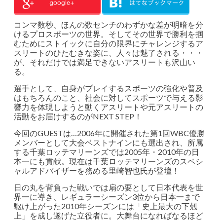
コンマ数秒、ほんの数センチのわずかな差が明暗を分
けるプロスポーツの世界。そしてその世界で勝利を掴
むためにストイックに自分の限界にチャレンジするア
スリートのひたむきな姿に、人々は魅了される・・・
が、それだけでは満足できないアスリートも沢山い
る。
選手として、自身がプレイするスポーツの強化や普及
はもちろんのこと、社会に対してスポーツで与える影
響力を体現しようと動くアスリートや元アスリートの
活動をお届けするのがNEXT STEP！
今回のGUESTは…2006年に開催された第1回WBC優勝
メンバーとして大会ベストナインにも選出され、所属
する千葉ロッテマリーンズでは2005年・2010年の日
本一にも貢献。現在は千葉ロッテマリーンズのスペシ
ャルアドバイザーを務める里崎智也氏が登壇！
日の丸を背負った戦いでは扇の要として日本代表を世
界一に導き、レギュラーシーズン3位から日本一まで
駆け上がった2010年シーズンには「史上最大の下剋
上」を成し遂げた立役者に。大舞台になればなるほど