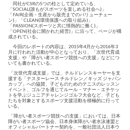
同社がCSRの5つの柱として定めている、
「SOCIAL(誰もがスポーツを楽しめる社会へ)」
「FAIR(企画・生産から販売までのバリューチェー
ン)」「CLEAN(環境保護への取り組み)」
「PASSION(スポーツと共に情熱的に働く)」
「OPEN(社会に開かれた経営)」に沿って、ページが構
成されている。
今回のレポートの内容は、2015年4月から2016年3
月に行われた活動が中心となっており、「次世代育成
支援」や「障がい者スポーツ競技への支援」などにつ
いても書かれている。
「次世代育成支援」では、チルドレンスキーヤーを支
援する「ナスターレース チルドレン／キッズ ジャパン
カップ」への協賛、子どものためのテニスのレッスン
イベント、ゴルフを通じてルール・マナー・エチケッ
トを学ぶジュニアチャレンジゴルフ大会など、子ども
たちを対象とするスポーツ支援活動を積極的に行って
いる。
「障がい者スポーツ競技への支援」においては、日本
障がい者スポーツ協会、日本身体障がい者水泳連盟と
オフィシャルパートナー契約を、一般社団法人日本ウ