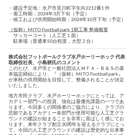
・建設予定地：水戸市見川町字矢向2212番1 外
・着工時期：2024年3月下旬（予定）
・竣工および供用開始時期：2024年10月下旬（予定）
（仮称）MITO Football park 1期工事 整備概要
サッカーコート（人工芝１面）
駐車場（普通車50台程度，大型２台）
株式会社フットボールクラブ水戸ホーリーホック 代表
取締役社長、小島耕氏のコメント
このたび、水戸市と一般社団法人ＭＦＡ－Ｂ＆Ｓの基
本協定締結により、『（仮称）MITO Football park』
が来秋の供用開始を目指して、整備されることが決定
いたしました。
地方市民クラブ、水戸ホーリーホックにとっては、ア
カデミー部門への投資、強化は最優先課題の一つであ
ります。今回多くの関係者のご協力により、クラブの
悲願であるアカデミー各部門が使用可能な人工芝グラ
ウンドの建設が始まることを非常に喜ばしく感じてお
ります。来年クラブ創立30周年を迎えるクラブにとっ
て、今回の人工芝グラウンドの建設は歴史的な出来事