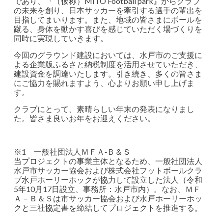
であり、『（仮称）MITO Football park』からクラブ
の未来を創り、日本サッカーを牽引する選手の輩出を
目指してまいります。また、地域の皆さまにボールを
蹴る、身体を動かす喜びを感じていただく場づくりを
同時に実現していきます。
今回のグラウンド建設においては、水戸市のご支援に
よる企業版ふるさと納税制度を活用させていただき、
建設資金を調達いたします。引き続き、多くの皆さま
にご協力を賜れますよう、心よりお願い申し上げま
す。
クラブにとって、素晴らしい年末の発表になりまし
た。皆さま良いお年をお迎えください。
※1 一般社団法人ＭＦＡ‐Ｂ＆Ｓ
当プロジェクトの事業主体となるため、一般社団法人
水戸市サッカー協会および株式会社フットボールクラ
ブ水戸ホーリーホックが協力して設立した法人（令和
5年10月17日設立、事務所：水戸市内）。なお、ＭＦ
Ａ－Ｂ＆Ｓは市サッカー協会および水戸ホーリーホッ
クと三社協定書を締結してプロジェクトを推進する。