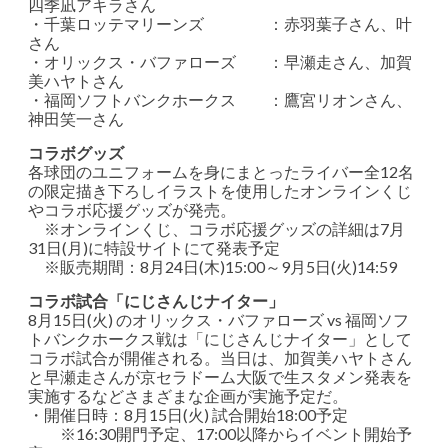
四季凪アキラさん
・千葉ロッテマリーンズ ：赤羽葉子さん、叶
さん
・オリックス・バファローズ ：早瀬走さん、加賀
美ハヤトさん
・福岡ソフトバンクホークス ：鷹宮リオンさん、
神田笑一さん
コラボグッズ
各球団のユニフォームを身にまとったライバー全12名
の限定描き下ろしイラストを使用したオンラインくじ
やコラボ応援グッズが発売。
※オンラインくじ、コラボ応援グッズの詳細は7月
31日(月)に特設サイトにて発表予定
※販売期間：8月24日(木)15:00～9月5日(火)14:59
コラボ試合「にじさんじナイター」
8月15日(火) のオリックス・バファローズ vs 福岡ソフ
トバンクホークス戦は「にじさんじナイター」として
コラボ試合が開催される。当日は、加賀美ハヤトさん
と早瀬走さんが京セラドーム大阪で生スタメン発表を
実施するなどさまざまな企画が実施予定だ。
・開催日時：8月15日(火) 試合開始18:00予定
※16:30開門予定、17:00以降からイベント開始予