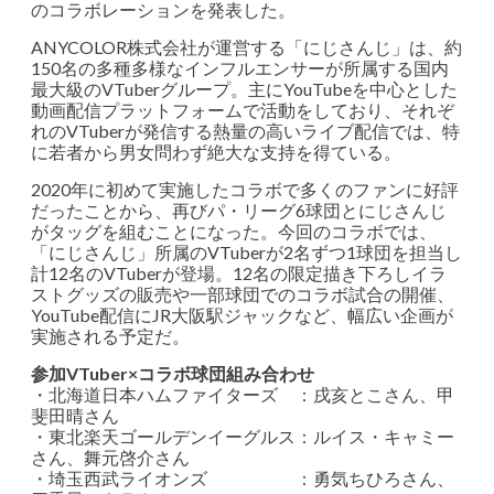
のコラボレーションを発表した。
ANYCOLOR株式会社が運営する「にじさんじ」は、約
150名の多種多様なインフルエンサーが所属する国内
最大級のVTuberグループ。主にYouTubeを中心とした
動画配信プラットフォームで活動をしており、それぞ
れのVTuberが発信する熱量の高いライブ配信では、特
に若者から男女問わず絶大な支持を得ている。
2020年に初めて実施したコラボで多くのファンに好評
だったことから、再びパ・リーグ6球団とにじさんじ
がタッグを組むことになった。今回のコラボでは、
「にじさんじ」所属のVTuberが2名ずつ1球団を担当し
計12名のVTuberが登場。12名の限定描き下ろしイラ
ストグッズの販売や一部球団でのコラボ試合の開催、
YouTube配信にJR大阪駅ジャックなど、幅広い企画が
実施される予定だ。
参加VTuber×コラボ球団組み合わせ
・北海道日本ハムファイターズ ：戌亥とこさん、甲
斐田晴さん
・東北楽天ゴールデンイーグルス：ルイス・キャミー
さん、舞元啓介さん
・埼玉西武ライオンズ ：勇気ちひろさん、