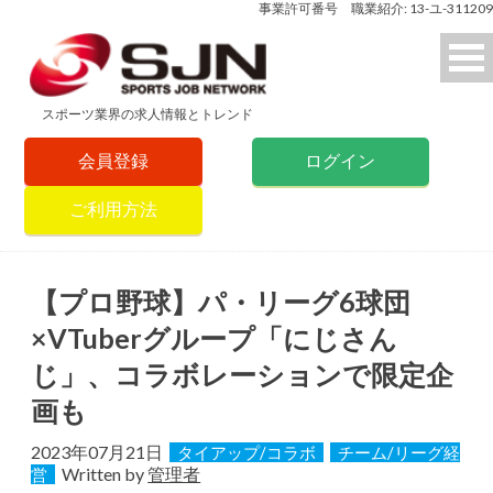
事業許可番号 職業紹介: 13-ユ-311209
スポーツ業界の求人情報とトレンド
会員登録
ログイン
ご利用方法
【プロ野球】パ・リーグ6球団
×VTuberグループ「にじさん
じ」、コラボレーションで限定企
画も
2023年07月21日
タイアップ/コラボ
チーム/リーグ経
Written by
管理者
営