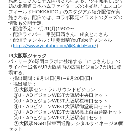
戌亥とこさんと甲斐田晴さんによる、今年開業した話
題の北海道日本ハムファイターズの本拠地「エスコン
フィールドHOKKAIDO」のスタジアム紹介配信が実
施される。配信では、コラボ限定イラストのグッズの
情報も公開予定。
・配信予定：7月31(月)19:00〜
・配信ライバー：甲斐田晴さん、戌亥とこさん
・配信チャンネル：甲斐田晴YouTubeチャンネル
（
https://www.youtube.com/@KaidaHaru/
）
JR大阪駅ジャック
パ・リーグ6球団コラボに登場する「にじさんじ」の
ライバー12名がJR大阪駅内の広告ビジョン7カ所に登
場する。
・掲出期間：8月14日(月)～8月20日(日)
・掲出場所：
①大阪駅セントラルサウンドビジョン
②J・ADビジョンWEST大阪駅中央口セット
③J・ADビジョンWEST大阪駅桜橋口セット
④J・ADビジョンWEST大阪駅御堂筋口セット
⑤J・ADビジョンWEST大阪駅橋上自由通路セット
⑥J・ADビジョンWEST大阪駅南口セット
⑦大阪駅NGB1階東西通路デジタルサイネージ30面
セット