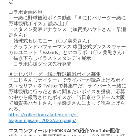
定
コラボ企画内容
・一緒に野球観戦ボイス動画 「＃にじパリーグ一緒に
野球観戦ボイス」 読み上げ
・スタメン発表アナウンス （加賀美ハヤトさん・早瀬
走さん）
・始球式セレモニー （〇ノ美兎さん）
・グラウンドパフォーマンス 球団公式ダンス＆ヴォー
カルユニット「BsGirls」とのコラボ （〇ノ美兎さん）
・描き下ろしイラストスタンディ展示
・コラボ応援グッズ先行発売
＃にじパリーグ一緒に野球観戦ボイス募集
『にじさんじナイター』でライバーが読み上げるボイ
ス（セリフ）をTwitterで募集中だ。ライバーと一緒に
野球観戦に行ったときに聞きたいボイスを投稿。応募
の中から厳選されたボイスが、当日京セラドーム大阪
で加賀美ハヤトさん・早瀬走さんによって読み上げら
れる。
https://collection.rakuten.co.jp/p-
league_nijisanji_2023/campaign/
エスコンフィールドHOKKAIDO紹介 YouTube配信