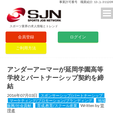
事業許可番号 職業紹介: 13-ユ-311209
スポーツ業界の求人情報とトレンド
会員登録
ログイン
ご利用方法
アンダーアーマーが延岡学園高等
学校とパートナーシップ契約を締
結
2016年07月03日
スポンサーシップ/パートナーシップ
マーケティング/プロモーション/ブランディング
地域
Written by
管
振興/社会貢献
育成,教育/スクール産業
理者