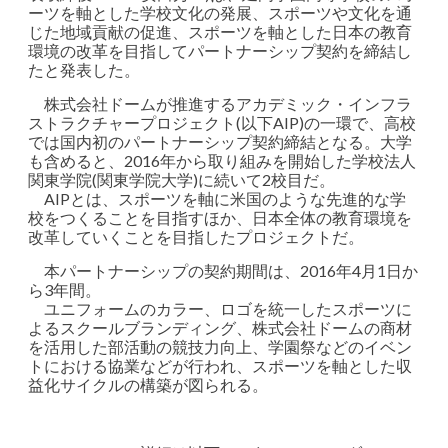
ーツを軸とした学校文化の発展、スポーツや文化を通
じた地域貢献の促進、スポーツを軸とした日本の教育
環境の改革を目指してパートナーシップ契約を締結し
たと発表した。
株式会社ドームが推進するアカデミック・インフラ
ストラクチャープロジェクト(以下AIP)の一環で、高校
では国内初のパートナーシップ契約締結となる。大学
も含めると、2016年から取り組みを開始した学校法人
関東学院(関東学院大学)に続いて2校目だ。
AIPとは、スポーツを軸に米国のような先進的な学
校をつくることを目指すほか、日本全体の教育環境を
改革していくことを目指したプロジェクトだ。
本パートナーシップの契約期間は、2016年4月1日か
ら3年間。
ユニフォームのカラー、ロゴを統一したスポーツに
よるスクールブランディング、株式会社ドームの商材
を活用した部活動の競技力向上、学園祭などのイベン
トにおける協業などが行われ、スポーツを軸とした収
益化サイクルの構築が図られる。