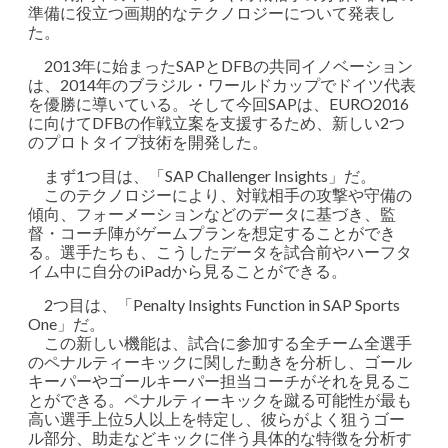
準備に役立つ画期的なテクノロジーについて発表し
た。
2013年に始まったSAPとDFBの共同イノベーション
は、2014年のブラジル・ワールドカップでドイツ代表
を優勝に導いている。そして今回SAPは、EURO2016
に向けてDFBの作戦立案を支援するため、新しい2つ
のプロトタイプ技術を開発した。
まず1つ目は、「SAP Challenger Insights」だ。
このテクノロジーにより、対戦相手の攻撃や守備の
傾向、フォーメーションなどのデータに基づき、監
督・コーチ陣がゲームプランを想定することができ
る。選手たちも、こうしたデータを試合前やハーフタ
イム中に自分のiPadから見ることができる。
2つ目は、「Penalty Insights Function in SAP Sports
One」だ。
この新しい機能は、試合に参加する全チーム全選手
のペナルティーキックに関した動きを分析し、ゴール
キーパーやゴールキーパー担当コーチがそれを見るこ
とができる。ペナルティーキックを蹴る可能性が最も
高い選手上位5人以上を特定し、彼らがよく狙うゴー
ル部分、助走などキックに伴う具体的な特徴を分析す