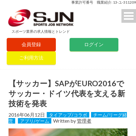
事業許可番号 職業紹介: 13-ユ-311209
スポーツ業界の求人情報とトレンド
会員登録
ログイン
ご利用方法
【サッカー】SAPがEURO2016で
サッカー・ドイツ代表を支える新
技術を発表
2016年06月12日
タイアップ/コラボ
チーム/リーグ経
Written by
管理者
営
アプリ/ゲーム