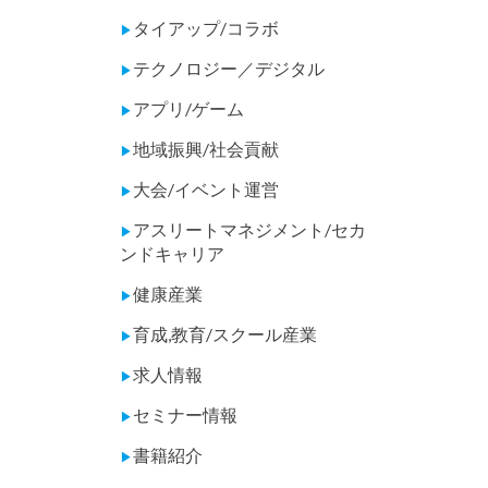
タイアップ/コラボ
▶
テクノロジー／デジタル
▶
アプリ/ゲーム
▶
地域振興/社会貢献
▶
大会/イベント運営
▶
アスリートマネジメント/セカ
▶
ンドキャリア
健康産業
▶
育成,教育/スクール産業
▶
求人情報
▶
セミナー情報
▶
書籍紹介
▶