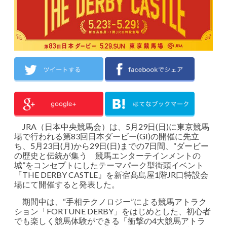
JRA（日本中央競馬会）は、5月29日(日)に東京競馬
場で行われる第83回日本ダービー(GI)の開催に先立
ち、5月23日(月)から29日(日)までの7日間、“ダービー
の歴史と伝統が集う 競馬エンターテインメントの
城”をコンセプトにしたテーマパーク型街頭イベント
『THE DERBY CASTLE』を新宿髙島屋1階JR口特設会
場にて開催すると発表した。
期間中は、“手相テクノロジー”による競馬アトラク
ション「FORTUNE DERBY」をはじめとした、初心者
でも楽しく競馬体験ができる「衝撃の4大競馬アトラ