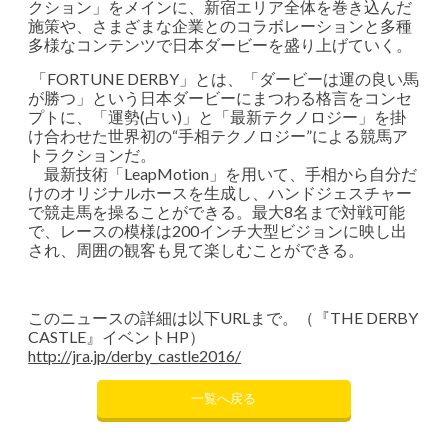
クション」をメインに、新宿エリア全体を巻き込んだ
施策や、さまざまな企業とのコラボレーションと多種
多様なコンテンツで日本ダービーを盛り上げていく。
「FORTUNE DERBY」とは、「ダービーは運の良い馬
が勝つ」という日本ダービーにまつわる格言をコンセ
プトに、「運勢(占い)」と「最新テクノロジー」を掛
け合わせた世界初の“手相テクノロジー”による競馬ア
トラクションだ。
最新技術「LeapMotion」を用いて、手相から自分だ
けのオリジナルホースを生成し、ハンドジェスチャー
で競走馬を操ることができる。最大8名まで対戦可能
で、レースの模様は200インチ大型ビジョンに映し出
され、周囲の観客も見て楽しむことができる。
このニュースの詳細は以下URLまで。（『THE DERBY
CASTLE』イベントHP）
http://jra.jp/derby_castle2016/
一覧へ戻る