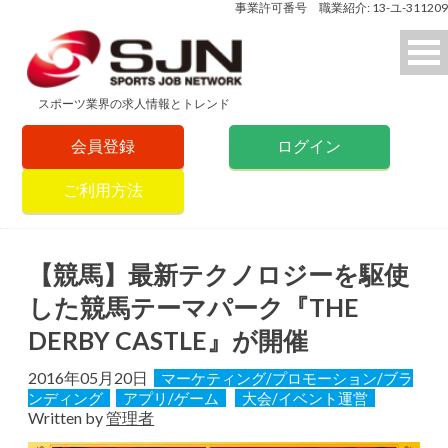
事業許可番号 職業紹介: 13-ユ-311209
スポーツ業界の求人情報とトレンド
会員登録
ログイン
ご利用方法
【競馬】最新テクノロジーを駆使
した競馬テーマパーク『THE
DERBY CASTLE』が開催
2016年05月20日
マーケティング/プロモーション/ブラ
ンディング
アプリ/ゲーム
大会/イベント運営
Written by
管理者