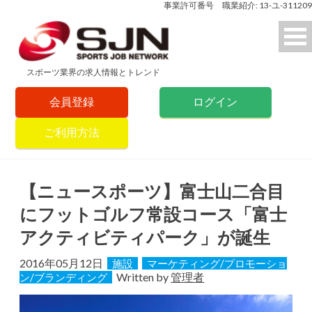
事業許可番号 職業紹介: 13-ユ-311209
スポーツ業界の求人情報とトレンド
会員登録
ログイン
ご利用方法
【ニュースポーツ】富士山二合目
にフットゴルフ常設コース「富士
アクティビティパーク」が誕生
2016年05月12日
施設
マーケティング/プロモーショ
Written by
管理者
ン/ブランディング