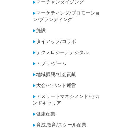
マーチャンダイジング
▶
マーケティング/プロモーショ
▶
ン/ブランディング
施設
▶
タイアップ/コラボ
▶
テクノロジー／デジタル
▶
アプリ/ゲーム
▶
地域振興/社会貢献
▶
大会/イベント運営
▶
アスリートマネジメント/セカ
▶
ンドキャリア
健康産業
▶
育成,教育/スクール産業
▶