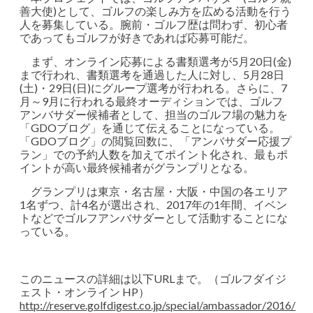
善大使)として、ゴルフの楽しみ方を広める活動を行う
人を募集している。腕前・ゴルフ歴は問わず、初心者
であってもゴルフが好きであれば応募可能だ。
まず、オンライン応募による書類選考が5月20日(金)
まで行われ、書類選考を通過した人に対し、5月28日
(土)・29日(日)にグループ選考が行われる。さらに、7
月～9月に行われる最終オーディションでは、ゴルフ
アンバサダー候補者として、担当のゴルフ場の魅力を
「GDOブログ」を通じて伝えることになっている。
「GDOブログ」の閲覧回数に、「アンバサダー応援プ
ラン」での予約人数を加えてポイント化され、最もポ
イントが高い最終候補者がグランプリとなる。
グランプリは東京・名古屋・大阪・中国の各エリア
1名ずつ、計4名が選出され、2017年の1年間、イベン
トなどでゴルフアンバサダーとして活動することにな
っている。
このニュースの詳細は以下URLまで。（ゴルフダイジ
ェスト・オンライン HP）
http://reserve.golfdigest.co.jp/special/ambassador/2016/