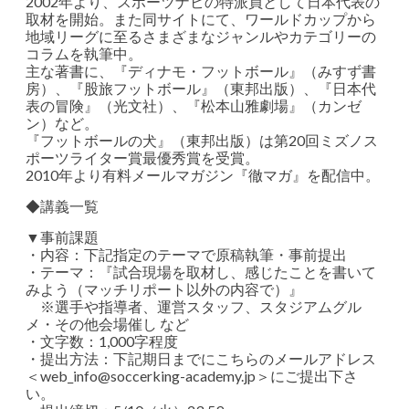
2002年より、スポーツナビの特派員として日本代表の
取材を開始。また同サイトにて、ワールドカップから
地域リーグに至るさまざまなジャンルやカテゴリーの
コラムを執筆中。
主な著書に、『ディナモ・フットボール』（みすず書
房）、『股旅フットボール』（東邦出版）、『日本代
表の冒険』（光文社）、『松本山雅劇場』（カンゼ
ン）など。
『フットボールの犬』（東邦出版）は第20回ミズノス
ポーツライター賞最優秀賞を受賞。
2010年より有料メールマガジン『徹マガ』を配信中。
◆講義一覧
▼事前課題
・内容：下記指定のテーマで原稿執筆・事前提出
・テーマ：『試合現場を取材し、感じたことを書いて
みよう（マッチリポート以外の内容で）』
※選手や指導者、運営スタッフ、スタジアムグル
メ・その他会場催し など
・文字数：1,000字程度
・提出方法：下記期日までにこちらのメールアドレス
＜web_info@soccerking-academy.jp＞にご提出下さ
い。