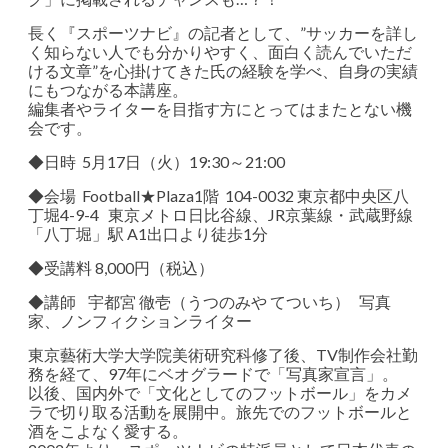
長く『スポーツナビ』の記者として、”サッカーを詳し
く知らない人でも分かりやすく、面白く読んでいただ
ける文章”を心掛けてきた氏の経験を学べ、自身の実績
にもつながる本講座。
編集者やライターを目指す方にとってはまたとない機
会です。
◆日時 5月17日（火）19:30～21:00
◆会場 Football★Plaza1階 104-0032 東京都中央区八
丁堀4-9-4 東京メトロ日比谷線、JR京葉線・武蔵野線
「八丁堀」駅 A1出口より徒歩1分
◆受講料 8,000円（税込）
◆講師 宇都宮 徹壱（うつのみや てついち） 写真
家、ノンフィクションライター
東京藝術大学大学院美術研究科修了後、TV制作会社勤
務を経て、97年にベオグラードで「写真家宣言」。
以後、国内外で「文化としてのフットボール」をカメ
ラで切り取る活動を展開中。旅先でのフットボールと
酒をこよなく愛する。