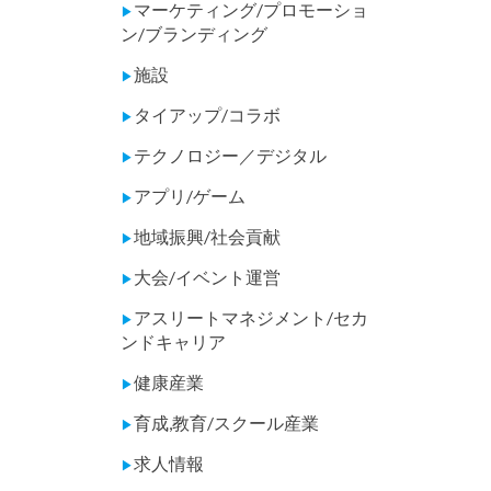
マーケティング/プロモーショ
▶
ン/ブランディング
施設
▶
タイアップ/コラボ
▶
テクノロジー／デジタル
▶
アプリ/ゲーム
▶
地域振興/社会貢献
▶
大会/イベント運営
▶
アスリートマネジメント/セカ
▶
ンドキャリア
健康産業
▶
育成,教育/スクール産業
▶
求人情報
▶