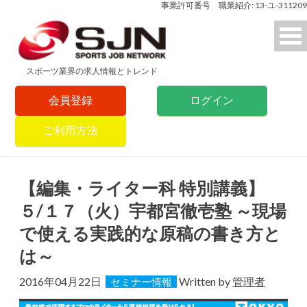
事業許可番号 職業紹介: 13-ユ-311209
スポーツ業界の求人情報とトレンド
会員登録
ログイン
ご利用方法
【編集・ライター科 特別講義】
５/１７（火）宇都宮徹壱塾 ～現場
で使える実践的な原稿の書き方と
は～
2016年04月22日
Written by
管理者
セミナー情報