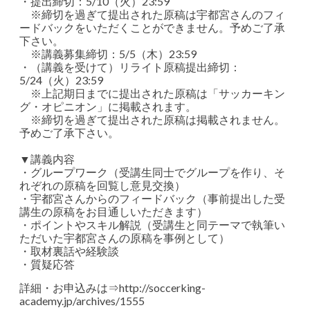
・提出締切：5/10（火）23:59
※締切を過ぎて提出された原稿は宇都宮さんのフィ
ードバックをいただくことができません。予めご了承
下さい。
※講義募集締切：5/5（木）23:59
・（講義を受けて）リライト原稿提出締切：
5/24（火）23:59
※上記期日までに提出された原稿は「サッカーキン
グ・オピニオン」に掲載されます。
※締切を過ぎて提出された原稿は掲載されません。
予めご了承下さい。
▼講義内容
・グループワーク（受講生同士でグループを作り、そ
れぞれの原稿を回覧し意見交換）
・宇都宮さんからのフィードバック（事前提出した受
講生の原稿をお目通しいただきます）
・ポイントやスキル解説（受講生と同テーマで執筆い
ただいた宇都宮さんの原稿を事例として）
・取材裏話や経験談
・質疑応答
詳細・お申込みは⇒
http://soccerking-
academy.jp/archives/1555