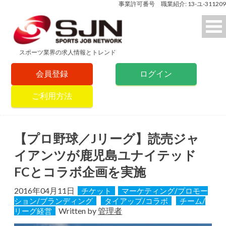
事業許可番号 職業紹介: 13-ユ-311209
スポーツ業界の求人情報とトレンド
会員登録
ログイン
ご利用方法
【プロ野球／Jリーグ】読売ジャ
イアンツが鹿児島ユナイテッド
FCとコラボ企画を実施
2016年04月11日
チケット
マーケティング/プロモー
ション/ブランディング
タイアップ/コラボ
チーム/
Written by
管理者
リーグ経営