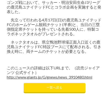
ゴンズ戦において、サッカー・明治安田生命J3リーグ
の鹿児島ユナイテッドFCとコラボ企画を実施すると発
表した。
先立って行われる4月17日(日)の鹿児島ユナイテッド
FCのホームゲーム観戦チケット(半券)と、当日の三塁
側指定席チケットを持っている先着500人に、特製コ
ラボネックタオルがプレゼントされる。
ネックタオルは、県立鴨池野球場正面入口近くの鹿
児島ユナイテッドFC特設ブースにて配布される。引き
換え時に、両チームのチケットが必要となる。
このニュースの詳細は以下URLまで。（読売ジャイア
ンツ 公式サイト）
http://www.giants.jp/G/gnews/news_3910480.html
一覧へ戻る