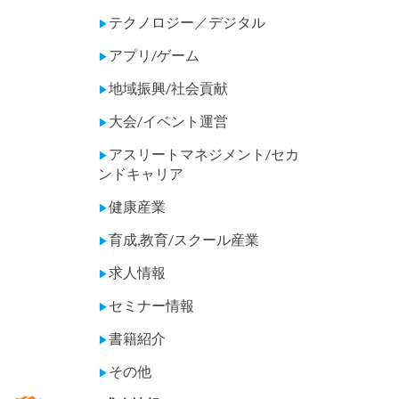
テクノロジー／デジタル
▶
アプリ/ゲーム
▶
地域振興/社会貢献
▶
大会/イベント運営
▶
アスリートマネジメント/セカ
▶
ンドキャリア
健康産業
▶
育成,教育/スクール産業
▶
求人情報
▶
セミナー情報
▶
書籍紹介
▶
その他
▶