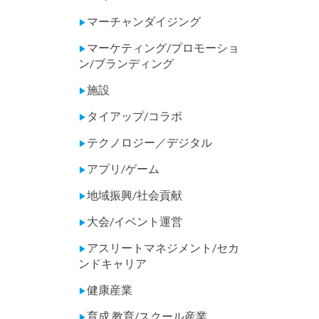
マーチャンダイジング
▶
マーケティング/プロモーショ
▶
ン/ブランディング
施設
▶
タイアップ/コラボ
▶
テクノロジー／デジタル
▶
アプリ/ゲーム
▶
地域振興/社会貢献
▶
大会/イベント運営
▶
アスリートマネジメント/セカ
▶
ンドキャリア
健康産業
▶
育成,教育/スクール産業
▶