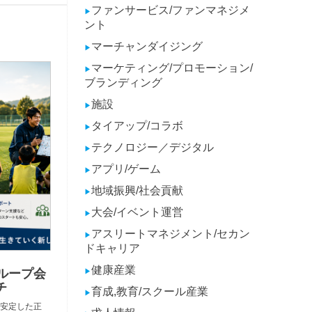
ファンサービス/ファンマネジメ
▶
ント
マーチャンダイジング
▶
マーケティング/プロモーション/
▶
ブランディング
施設
▶
タイアップ/コラボ
▶
テクノロジー／デジタル
▶
アプリ/ゲーム
▶
地域振興/社会貢献
▶
大会/イベント運営
▶
アスリートマネジメント/セカン
▶
ドキャリア
健康産業
ループ会
▶
チ
育成,教育/スクール産業
▶
安定した正