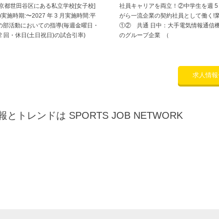
京都世田谷区にある私立学校[女子校]
社員キャリアを両立！②中学生を週 5
実施時期:〜2027 年 3 月実施時間:平
がら一流企業の契約社員として働く!
の部活動においての指導(毎週金曜日・
①② 共通 日中：大手電気情報通信
2 回・休日(土日祝日)の試合引率)
のグループ企業 （
求人情報
トレンドは SPORTS JOB NETWORK