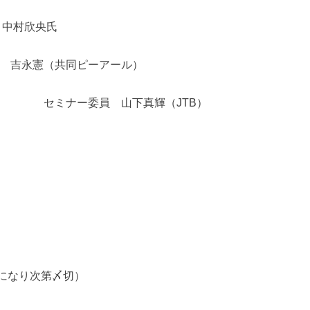
 中村欣央氏
 吉永憲（共同ピーアール）
下真輝（JTB）
員になり次第〆切）