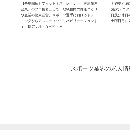
【募集職種】フィットネストレーナー「健康創造
実施場所:東
企業」のプロ集団として、地域住民の健康づくり
(硬式テニス)
や企業の健康経営、スポーツ選手におけるトレー
日及び休日
ニングからアスレティックリハビリテーションま
土曜日月に 
で、幅広く様々な分野の方
スポーツ業界の求人情報と