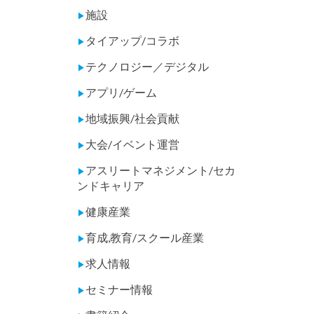
施設
▶
タイアップ/コラボ
▶
テクノロジー／デジタル
▶
アプリ/ゲーム
▶
地域振興/社会貢献
▶
大会/イベント運営
▶
アスリートマネジメント/セカ
▶
ンドキャリア
健康産業
▶
育成,教育/スクール産業
▶
求人情報
▶
セミナー情報
▶