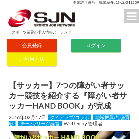
事業許可番号 職業紹介: 13-ユ-311209
スポーツ業界の求人情報とトレンド
会員登録
ログイン
ご利用方法
【サッカー】7つの障がい者サッ
カー競技を紹介する『障がい者サ
ッカーHAND BOOK』が完成
2016年02月17日
タイアップ/コラボ
地域振興/社会貢
Written by
管理者
献
チーム/リーグ経営