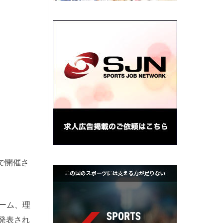
で開催さ
ーム、理
発表され