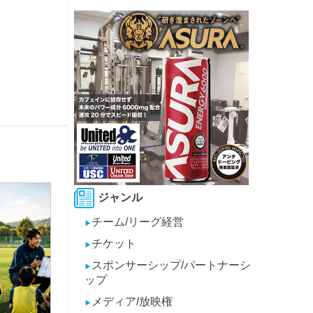
ジャンル
チーム/リーグ経営
▶
チケット
▶
スポンサーシップ/パートナーシ
▶
ップ
メディア/放映権
▶