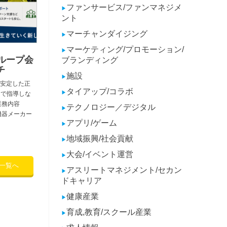
ファンサービス/ファンマネジメ
▶
ント
マーチャンダイジング
▶
マーケティング/プロモーション/
▶
ループ会
ブランディング
チ
施設
▶
安定した正
タイアップ/コラボ
▶
 で指導しな
業務内容
テクノロジー／デジタル
▶
機器メーカー
アプリ/ゲーム
▶
地域振興/社会貢献
▶
大会/イベント運営
▶
一覧へ
アスリートマネジメント/セカン
▶
ドキャリア
健康産業
▶
育成,教育/スクール産業
▶