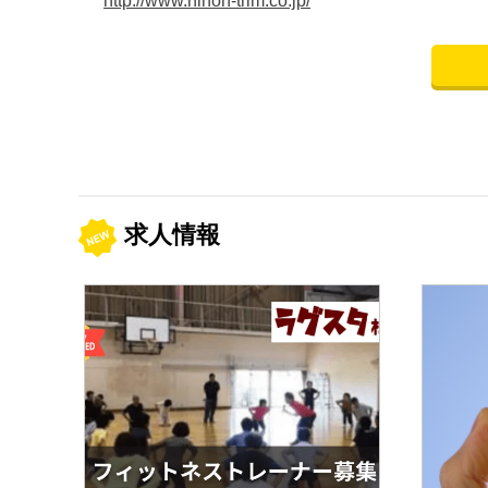
http://www.nihon-trim.co.jp/
求人情報