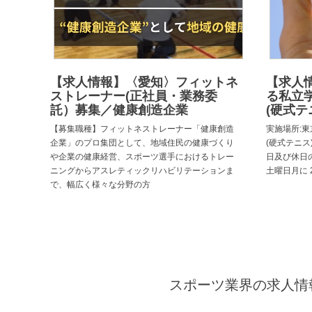
【求人情報】〈愛知〉フィットネ
【求人
ストレーナー(正社員・業務委
る私立
託）募集／健康創造企業
(硬式テ
【募集職種】フィットネストレーナー「健康創造
実施場所:東
企業」のプロ集団として、地域住民の健康づくり
(硬式テニス)
や企業の健康経営、スポーツ選手におけるトレー
日及び休日
ニングからアスレティックリハビリテーションま
土曜日月に 
で、幅広く様々な分野の方
スポーツ業界の求人情報と