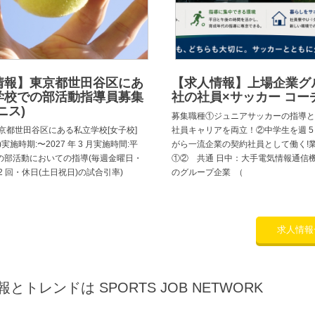
情報】東京都世田谷区にあ
【求人情報】上場企業グ
学校での部活動指導員募集
社の社員×サッカー コー
ニス)
募集職種①ジュニアサッカーの指導と
京都世田谷区にある私立学校[女子校]
社員キャリアを両立！②中学生を週 5
実施時期:〜2027 年 3 月実施時間:平
がら一流企業の契約社員として働く!
の部活動においての指導(毎週金曜日・
①② 共通 日中：大手電気情報通信
2 回・休日(土日祝日)の試合引率)
のグループ企業 （
求人情報
トレンドは SPORTS JOB NETWORK