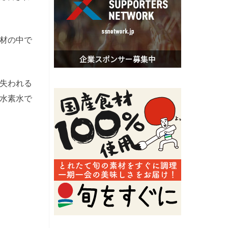
材の中で
失われる
水素水で