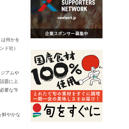
とは何かを
モンド社）
タジアムや
話題に上
要な“9
を鮮やかな