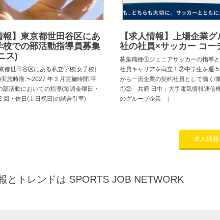
情報】東京都世田谷区にあ
【求人情報】上場企業グ
学校での部活動指導員募集
社の社員×サッカー コー
ニス)
募集職種①ジュニアサッカーの指導と
京都世田谷区にある私立学校[女子校]
社員キャリアを両立！②中学生を週 5
実施時期:〜2027 年 3 月実施時間:平
がら一流企業の契約社員として働く!
の部活動においての指導(毎週金曜日・
①② 共通 日中：大手電気情報通信
2 回・休日(土日祝日)の試合引率)
のグループ企業 （
求人情報
トレンドは SPORTS JOB NETWORK