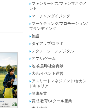
ファンサービス/ファンマネジメ
▶
ント
マーチャンダイジング
▶
マーケティング/プロモーション/
▶
ブランディング
施設
▶
タイアップ/コラボ
▶
テクノロジー／デジタル
▶
アプリ/ゲーム
▶
地域振興/社会貢献
▶
大会/イベント運営
▶
アスリートマネジメント/セカン
▶
ドキャリア
健康産業
▶
育成,教育/スクール産業
▶