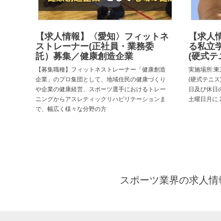
【求人情報】〈愛知〉フィットネ
【求人
ストレーナー(正社員・業務委
る私立
託）募集／健康創造企業
(硬式テ
【募集職種】フィットネストレーナー「健康創造
実施場所:東
企業」のプロ集団として、地域住民の健康づくり
(硬式テニス)
や企業の健康経営、スポーツ選手におけるトレー
日及び休日
ニングからアスレティックリハビリテーションま
土曜日月に 
で、幅広く様々な分野の方
スポーツ業界の求人情報と