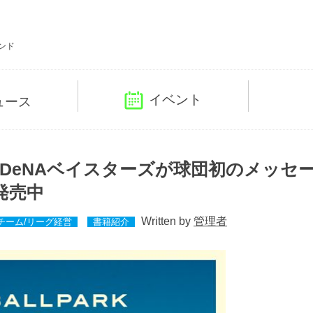
ンド
イベント
ュース
DeNAベイスターズが球団初のメッセ
発売中
Written by
管理者
チーム/リーグ経営
書籍紹介