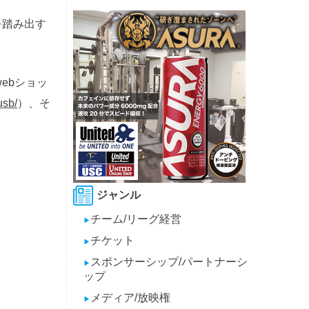
を踏み出す
ebショッ
usb/
）、そ
ジャンル
チーム/リーグ経営
▶
チケット
▶
スポンサーシップ/パートナーシ
▶
ップ
メディア/放映権
▶