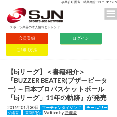
事業許可番号 職業紹介: 13-ユ-311209
スポーツ業界の求人情報とトレンド
会員登録
ログイン
ご利用方法
【bjリーグ】＜書籍紹介＞
『BUZZER BEATER(ブザービータ
ー) ～日本プロバスケットボール
「bjリーグ」11年の軌跡』が発売
2016年01月30日
マーチャンダイジング
チーム/リー
Written by
管理者
グ経営
書籍紹介