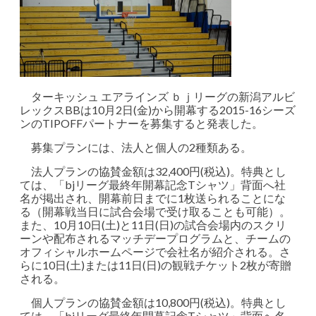
ターキッシュ エアラインズ ｂｊリーグの新潟アルビ
レックスBBは10月2日(金)から開幕する2015-16シーズ
ンのTIPOFFパートナーを募集すると発表した。
募集プランには、法人と個人の2種類ある。
法人プランの協賛金額は32,400円(税込)。特典とし
ては、「bjリーグ最終年開幕記念Tシャツ」背面へ社
名が掲出され、開幕前日までに1枚送られることにな
る（開幕戦当日に試合会場で受け取ることも可能）。
また、10月10日(土)と11日(日)の試合会場内のスクリ
ーンや配布されるマッチデープログラムと、チームの
オフィシャルホームページで会社名が紹介される。さ
らに10日(土)または11日(日)の観戦チケット2枚が寄贈
される。
個人プランの協賛金額は10,800円(税込)。特典とし
ては、「bjリーグ最終年開幕記念Tシャツ」背面へ名