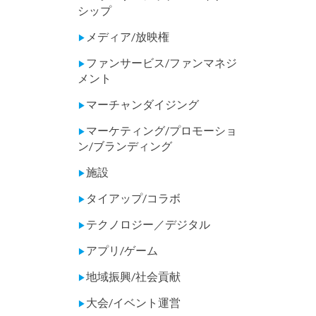
シップ
メディア/放映権
▶
ファンサービス/ファンマネジ
▶
メント
マーチャンダイジング
▶
マーケティング/プロモーショ
▶
ン/ブランディング
施設
▶
タイアップ/コラボ
▶
テクノロジー／デジタル
▶
アプリ/ゲーム
▶
地域振興/社会貢献
▶
大会/イベント運営
▶