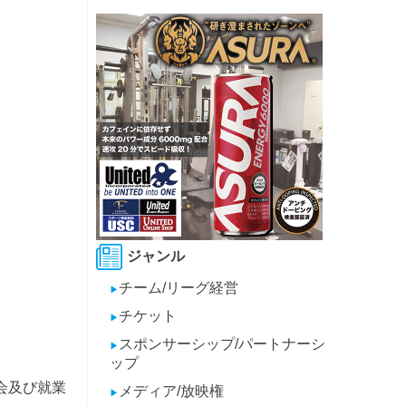
ジャンル
チーム/リーグ経営
▶
チケット
▶
スポンサーシップ/パートナーシ
▶
ップ
会及び就業
メディア/放映権
▶