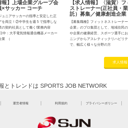
情報】上場企業グループ会
【求人情報】〈滋賀〉フ
×サッカー コーチ
ストレーナー(正社員・
託）募集／健康創造企業
ジュニアサッカーの指導と安定した正
アを両立！②中学生を週 5 で指導しな
【募集職種】フィットネストレーナー
業の契約社員として働く!業務内容
企業」のプロ集団として、地域住民の
 日中：大手電気情報通信機器メーカー
や企業の健康経営、スポーツ選手にお
企業 （
ニングからアスレティックリハビリテ
で、幅広く様々な分野の方
求人情報
トレンドは SPORTS JOB NETWORK
運営者情報
利用規約
プライバシーポリシー