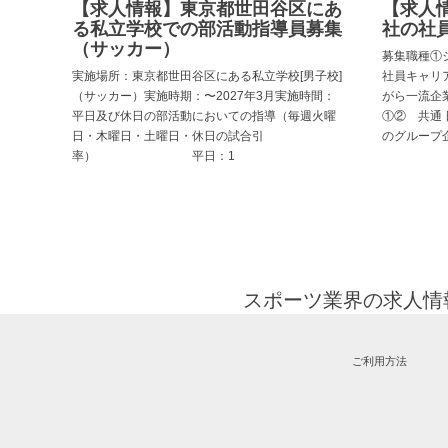
【求人情報】東京都世田谷区にあ
【求人
る私立学校での部活動指導員募集
社の社員
（サッカー）
募集職種①
実施場所：東京都世田谷区にある私立学校[男子校]
社員キャリ
（サッカー）実施時期：〜2027年3月実施時間：
がら一流企
平日及び休日の部活動においての指導（毎週火曜
①② 共通
日・木曜日・土曜日・休日の試合引
のグループ
率） 平日：1
スポーツ業界の求人情報と
ご利用方法