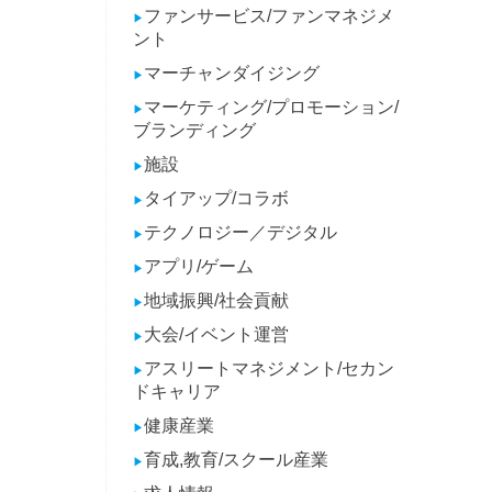
ファンサービス/ファンマネジメ
▶
ント
マーチャンダイジング
▶
マーケティング/プロモーション/
▶
ブランディング
施設
▶
タイアップ/コラボ
▶
テクノロジー／デジタル
▶
アプリ/ゲーム
▶
地域振興/社会貢献
▶
大会/イベント運営
▶
アスリートマネジメント/セカン
▶
ドキャリア
健康産業
▶
育成,教育/スクール産業
▶