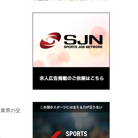
ア業界の交
。