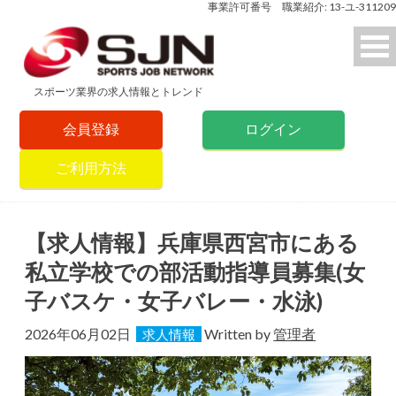
事業許可番号 職業紹介: 13-ユ-311209
スポーツ業界の求人情報とトレンド
会員登録
ログイン
ご利用方法
【求人情報】兵庫県⻄宮市にある
私立学校での部活動指導員募集(女
子バスケ・女子バレー・水泳)
2026年06月02日
Written by
管理者
求人情報