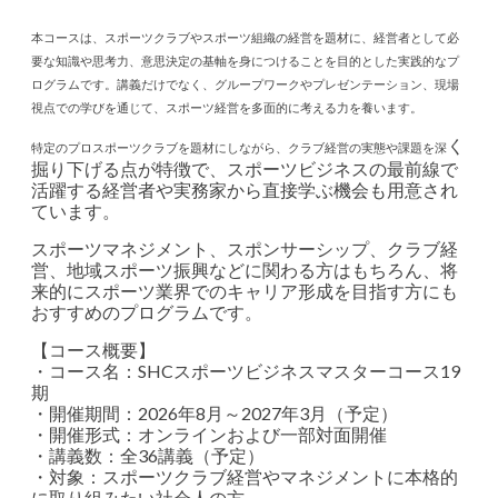
本コースは、スポーツクラブやスポーツ組織の経営を題材に、経営者として必
要な知識や思考力、意思決定の基軸を身につけることを目的とした実践的なプ
ログラムです。講義だけでなく、グループワークやプレゼンテーション、現場
視点での学びを通じて、スポーツ経営を多面的に考える力を養います。
く
特定のプロスポーツクラブを題材にしながら、クラブ経営の実態や課題を深
掘り下げる点が特徴で、スポーツビジネスの最前線で
活躍する経営者や実務家から直接学ぶ機会も用意され
ています。
スポーツマネジメント、スポンサーシップ、クラブ経
営、地域スポーツ振興などに関わる方はもちろん、将
来的にスポーツ業界でのキャリア形成を目指す方にも
おすすめのプログラムです。
【コース概要】
・コース名：SHCスポーツビジネスマスターコース19
期
・開催期間：2026年8月～2027年3月（予定）
・開催形式：オンラインおよび一部対面開催
・講義数：全36講義（予定）
・対象：スポーツクラブ経営やマネジメントに本格的
に取り組みたい社会人の方