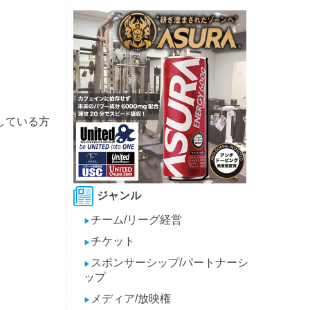
している方
ジャンル
チーム/リーグ経営
▶
チケット
▶
スポンサーシップ/パートナーシ
▶
ップ
メディア/放映権
▶