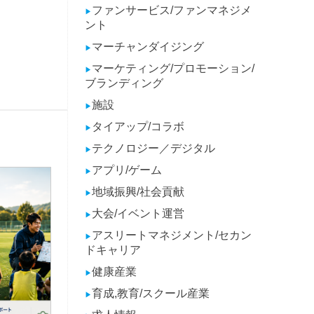
ファンサービス/ファンマネジメ
▶
ント
マーチャンダイジング
▶
マーケティング/プロモーション/
▶
ブランディング
施設
▶
タイアップ/コラボ
▶
テクノロジー／デジタル
▶
アプリ/ゲーム
▶
地域振興/社会貢献
▶
大会/イベント運営
▶
アスリートマネジメント/セカン
▶
ドキャリア
健康産業
▶
育成,教育/スクール産業
▶