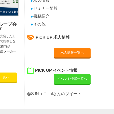
求人情報
▶
セミナー情報
▶
書籍紹介
▶
ループ会
その他
▶
チ
安定した正
PICK UP 求人情報
 で指導しな
業務内容
機器メーカー
求人情報一覧へ
PICK UP イベント情報
一覧へ
イベント情報一覧へ
@SJN_officialさんのツイート