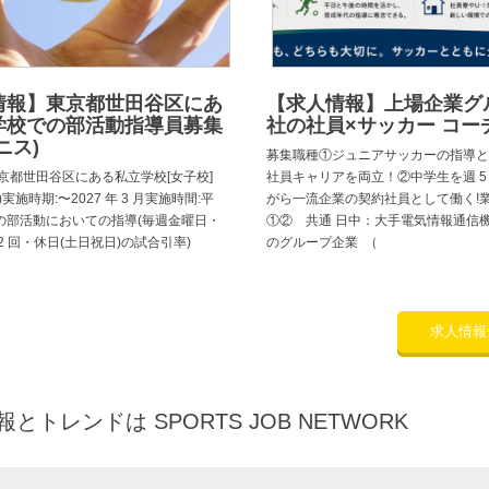
情報】東京都世田谷区にあ
【求人情報】上場企業グ
学校での部活動指導員募集
社の社員×サッカー コー
ニス)
募集職種①ジュニアサッカーの指導と
京都世田谷区にある私立学校[女子校]
社員キャリアを両立！②中学生を週 5
実施時期:〜2027 年 3 月実施時間:平
がら一流企業の契約社員として働く!
の部活動においての指導(毎週金曜日・
①② 共通 日中：大手電気情報通信
2 回・休日(土日祝日)の試合引率)
のグループ企業 （
求人情報
トレンドは SPORTS JOB NETWORK