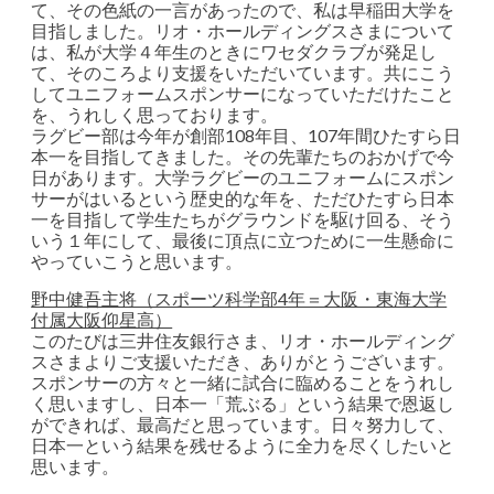
て、その色紙の一言があったので、私は早稲田大学を
目指しました。リオ・ホールディングスさまについて
は、私が大学４年生のときにワセダクラブが発足し
て、そのころより支援をいただいています。共にこう
してユニフォームスポンサーになっていただけたこと
を、うれしく思っております。
ラグビー部は今年が創部108年目、107年間ひたすら日
本一を目指してきました。その先輩たちのおかげで今
日があります。大学ラグビーのユニフォームにスポン
サーがはいるという歴史的な年を、ただひたすら日本
一を目指して学生たちがグラウンドを駆け回る、そう
いう１年にして、最後に頂点に立つために一生懸命に
やっていこうと思います。
野中健吾主将（スポーツ科学部4年＝大阪・東海大学
付属大阪仰星高）
このたびは三井住友銀行さま、リオ・ホールディング
スさまよりご支援いただき、ありがとうございます。
スポンサーの方々と一緒に試合に臨めることをうれし
く思いますし、日本一「荒ぶる」という結果で恩返し
ができれば、最高だと思っています。日々努力して、
日本一という結果を残せるように全力を尽くしたいと
思います。