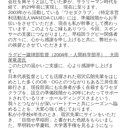
会社を興そうと話していた夢が、サラリーマン時代を
経て、約29年前に実現し、現在に至ります。
2003年から活動している「ワセダクラブ」（特定非営
利活動法人WASEDA CLUB）には、準備段階からお手
伝いをさせていただき、現在も私が幹事として携わっ
ています。このようなご縁もありつつ、今回、スポン
サーの支援につながりました。早稲田ラグビー関係者
の方々に、心から感謝を申し上げると共に、弊社から
の挨拶とさせていただきます。
ラグビー蹴球部監督（2004年・人間科学部卒）、大田
尾竜彦氏
このたびの温かいご支援に、心より感謝申し上げま
す。
日本代表監督としても活躍された宿沢広朗先輩をはじ
めとした多くのOB・OGとのつながりもある三井住友
銀行さま、現役部員にも出身者が多く在籍するワセダ
クラブを、設立の準備段階から20年にわたってサポー
トされているリオ・ホールディングスさまという、
我々とつながりが深いパートナーと共にシーズンへ臨
めることを、大変心強く感じております。
私が小学校6年生のとき、宿沢先輩にサインをいただ
き、「目指せ早稲田」と書かれた色紙をもらいまし
た。早明戦や早慶戦、大学選手権を見るようになっ