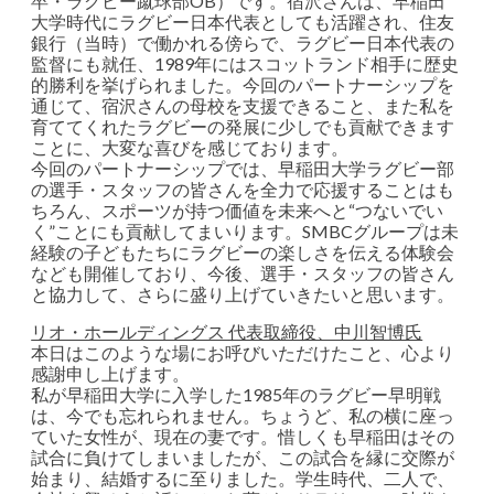
卒・ラグビー蹴球部OB）です。宿沢さんは、早稲田
大学時代にラグビー日本代表としても活躍され、住友
銀行（当時）で働かれる傍らで、ラグビー日本代表の
監督にも就任、1989年にはスコットランド相手に歴史
的勝利を挙げられました。今回のパートナーシップを
通じて、宿沢さんの母校を支援できること、また私を
育ててくれたラグビーの発展に少しでも貢献できます
ことに、大変な喜びを感じております。
今回のパートナーシップでは、早稲田大学ラグビー部
の選手・スタッフの皆さんを全力で応援することはも
ちろん、スポーツが持つ価値を未来へと“つないでい
く”ことにも貢献してまいります。SMBCグループは未
経験の子どもたちにラグビーの楽しさを伝える体験会
なども開催しており、今後、選手・スタッフの皆さん
と協力して、さらに盛り上げていきたいと思います。
リオ・ホールディングス 代表取締役、中川智博氏
本日はこのような場にお呼びいただけたこと、心より
感謝申し上げます。
私が早稲田大学に入学した1985年のラグビー早明戦
は、今でも忘れられません。ちょうど、私の横に座っ
ていた女性が、現在の妻です。惜しくも早稲田はその
試合に負けてしまいましたが、この試合を縁に交際が
始まり、結婚するに至りました。学生時代、二人で、