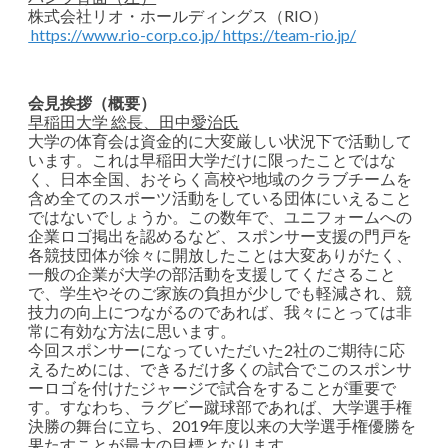
株式会社リオ・ホールディングス（RIO）
https://www.rio-corp.co.jp/ https://team-rio.jp/
会見挨拶（概要）
早稲田大学 総長、田中愛治氏
大学の体育会は資金的に大変厳しい状況下で活動して
います。これは早稲田大学だけに限ったことではな
く、日本全国、おそらく高校や地域のクラブチームを
含め全てのスポーツ活動をしている団体にいえること
ではないでしょうか。この数年で、ユニフォームへの
企業ロゴ掲出を認めるなど、スポンサー支援の門戸を
各競技団体が徐々に開放したことは大変ありがたく、
一般の企業が大学の部活動を支援してくださること
で、学生やそのご家族の負担が少しでも軽減され、競
技力の向上につながるのであれば、我々にとっては非
常に有効な方法に思います。
今回スポンサーになっていただいた2社のご期待に応
えるためには、できるだけ多くの試合でこのスポンサ
ーロゴを付けたジャージで試合をすることが重要で
す。すなわち、ラグビー蹴球部であれば、大学選手権
決勝の舞台に立ち、2019年度以来の大学選手権優勝を
果たすことが最大の目標となります。