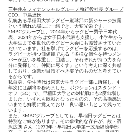
三井住友フィナンシャルグループ 執行役社長 グループ
CEO、中島達氏
伝統ある早稲田大学ラグビー蹴球部の新ジャージ披露
という晴れの場にご一緒でき、大変光栄です。
SMBCグループは、2014年からラグビー男子日本代
表、2024年からは女子日本代表も支援し、小学生から
大学生まで各世代のラグビー大会にも協賛させていた
だいています。社を挙げてラグビーを応援するのは、
ラグビーが持つ価値観である『多様な個性を持つメン
バーが互いを尊重し、団結し、それぞれが持つ力を存
分に発揮して、仲間に尽くす』という考えに深く共感
しており、企業が目指すべき姿そのものだと考えてい
るからです。
私自身、学生時代は東京大学ラグビー部に所属し、4
年次には副将を務めました。ポジションはスタンド・
オフ（SO）で、早稲田大学との対抗戦にも2度出場し
ました。いずれも敗戦となったものの、その高揚感は
いまでも鮮明に覚えており、良い思い出として残って
います。
また、SMBCグループとしても、早稲田ラグビーとは
特別なご縁があります。その象徴的な存在が、故・宿
沢広朗 さん（1973年・早稲田大学第一政治経済学部