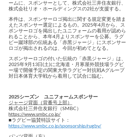
ームに、スポンサーとして、株式会社三井住友銀行、
株式会社リオ・ホールディングスの2社が支援する。
本件は、スポンサーロゴ掲出に関する規定変更を踏ま
えたスポンサー選定によるもの。2025年4⽉から、ス
ポンサーロゴを掲出したユニフォームの着⽤が認めら
れることから、本年4⽉よりスポンサーを公募。ラグ
ビー蹴球部の伝統ある「⾚⿊ジャージ」にスポンサー
ロゴが掲出されるのは、今回が初めてとなる。
スポンサーロゴの付いた伝統の「赤黒ジャージ」は、
2025年9月13日(土)に北海道・月寒屋外競技場ラグビ
ー場で開催予定の関東大学ラグビー対抗戦Aグループ
対日本体育大学戦から着用して試合に臨む。
2025シーズン ユニフォームスポンサー
ジャージ背面（背番号上部）
株式会社三井住友銀行（SMBC）
https://www.smbc.co.jp/
■ラグビー協賛特設サイト：
https://www.smbc.co.jp/sponsorship/rugby/
パンツ背面（左）