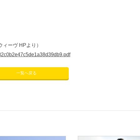
ィーヴ HPより）
0c82c0b2e47c5de1a38d39db9.pdf
一覧へ戻る