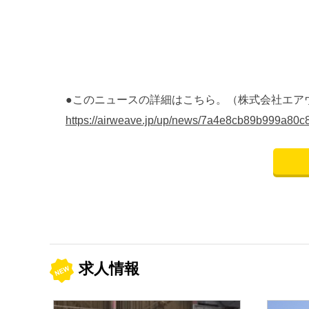
●このニュースの詳細はこちら。（株式会社エアウ
https://airweave.jp/up/news/7a4e8cb89b999a8
求人情報