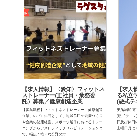
【求人情報】〈愛知〉フィットネ
【求人
ストレーナー(正社員・業務委
る私立
託）募集／健康創造企業
(硬式テ
【募集職種】フィットネストレーナー「健康創造
実施場所:東
企業」のプロ集団として、地域住民の健康づくり
(硬式テニス)
や企業の健康経営、スポーツ選手におけるトレー
日及び休日
ニングからアスレティックリハビリテーションま
土曜日月に 
で、幅広く様々な分野の方