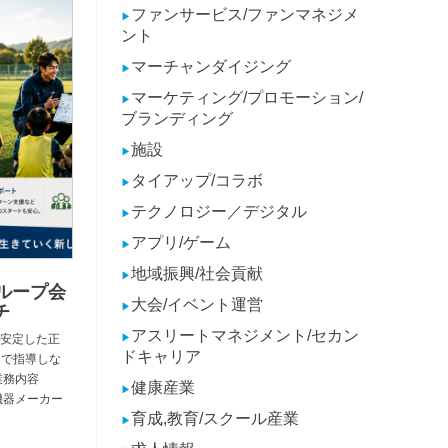
ファンサービス/ファンマネジメ
▶
ント
マーチャンダイジング
▶
マーケティング/プロモーション/
▶
ブランディング
施設
▶
タイアップ/コラボ
▶
テクノロジー／デジタル
▶
アプリ/ゲーム
▶
地域振興/社会貢献
▶
ループ会
大会/イベント運営
▶
チ
アスリートマネジメント/セカン
▶
安定した正
ドキャリア
 で指導しな
業務内容
健康産業
▶
機器メーカー
育成,教育/スクール産業
▶