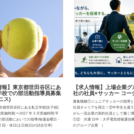
情報】東京都世田谷区にあ
【求人情報】上場企業グ
学校での部活動指導員募集
社の社員×サッカー コー
ニス)
募集職種①ジュニアサッカーの指導と
京都世田谷区にある私立学校[女子校]
社員キャリアを両立！②中学生を週 5
実施時期:〜2027 年 3 月実施時間:平
がら一流企業の契約社員として働く!
の部活動においての指導(毎週金曜日・
①② 共通 日中：大手電気情報通信
2 回・休日(土日祝日)の試合引率)
のグループ企業 （