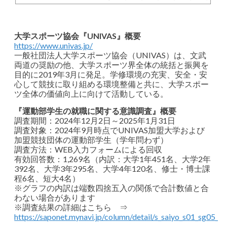
大学スポーツ協会『UNIVAS』概要
https://www.univas.jp/
一般社団法人大学スポーツ協会（UNIVAS）は、文武
両道の奨励の他、大学スポーツ界全体の統括と振興を
目的に2019年3月に発足。学修環境の充実、安全・安
心して競技に取り組める環境整備と共に、大学スポー
ツ全体の価値向上に向けて活動している。
『運動部学生の就職に関する意識調査』概要
調査期間：2024年12月2日～2025年1月31日
調査対象：2024年9月時点でUNIVAS加盟大学および
加盟競技団体の運動部学生（学年問わず）
調査方法：WEB入力フォームによる回収
有効回答数：1,269名（内訳：大学1年451名、大学2年
392名、大学3年295名、大学4年120名、修士・博士課
程6名、短大4名）
※グラフの内訳は端数四捨五入の関係で合計数値と合
わない場合があります
※調査結果の詳細はこちら ⇒
https://saponet.mynavi.jp/column/detail/s_saiyo_s01_sg05