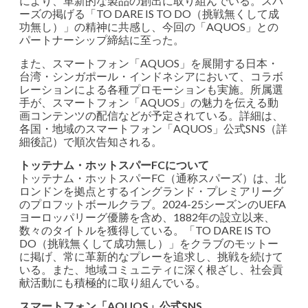
により、革新的な製品の創出に取り組んでいる。スパ
ーズの掲げる「TO DARE IS TO DO（挑戦無くして成
功無し）」の精神に共感し、今回の「AQUOS」との
パートナーシップ締結に至った。
また、スマートフォン「AQUOS」を展開する日本・
台湾・シンガポール・インドネシアにおいて、コラボ
レーションによる各種プロモーションも実施。所属選
手が、スマートフォン「AQUOS」の魅力を伝える動
画コンテンツの配信などが予定されている。詳細は、
各国・地域のスマートフォン「AQUOS」公式SNS（詳
細後記）で順次告知される。
トッテナム・ホットスパーFCについて
トッテナム・ホットスパーFC（通称スパーズ）は、北
ロンドンを拠点とするイングランド・プレミアリーグ
のプロフットボールクラブ。2024-25シーズンのUEFA
ヨーロッパリーグ優勝を含め、1882年の設立以来、
数々のタイトルを獲得している。「TO DARE IS TO
DO（挑戦無くして成功無し）」をクラブのモットー
に掲げ、常に革新的なプレーを追求し、挑戦を続けて
いる。また、地域コミュニティに深く根ざし、社会貢
献活動にも積極的に取り組んでいる。
スマートフォン「AQUOS」公式SNS