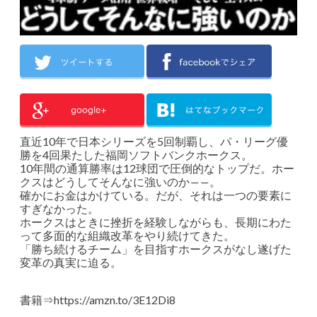
直近10年で日本シリーズを5回制覇し、パ・リーグ優
勝を4回果たした福岡ソフトバンクホークス。
10年間の通算勝率は12球団で圧倒的なトップだ。ホー
クスはどうしてそんなに強いのか――。
確かにお金はかけている。だが、それは一つの要素に
すぎなかった。
ホークスはときに挫折を経験しながらも、長期にわた
って多面的な組織改革をやり続けてきた。
「勝ち続けるチーム」を目指すホークスがなし遂げた
変革の真実に迫る。
書籍⇒
https://amzn.to/3E12Di8