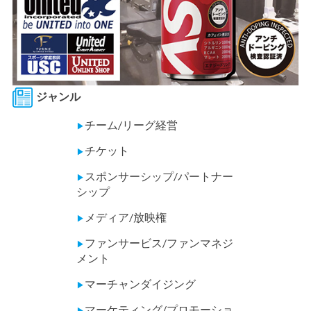
ジャンル
チーム/リーグ経営
▶
チケット
▶
スポンサーシップ/パートナー
▶
シップ
メディア/放映権
▶
ファンサービス/ファンマネジ
▶
メント
マーチャンダイジング
▶
マーケティング/プロモーショ
▶