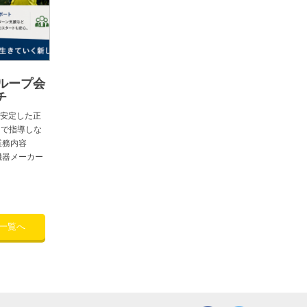
ループ会
チ
安定した正
 で指導しな
業務内容
機器メーカー
一覧へ