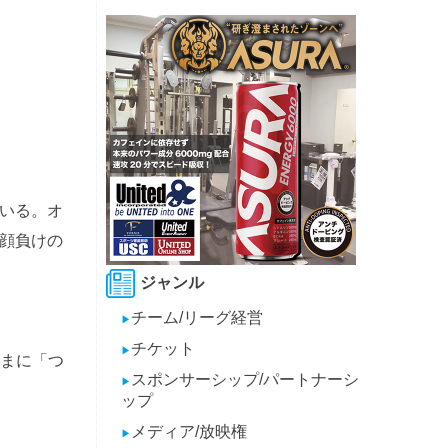
いる。オ
顔負けの
ジャンル
チーム/リーグ経営
▶
チケット
▶
さまに「つ
スポンサーシップ/パートナーシ
▶
ップ
メディア/放映権
▶