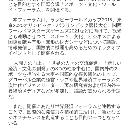
とを目的とする国際会議「スポーツ・文化・ワール
ド・フォーラム」を開催する。
本フォーラムは、ラグビーワールドカップ2019、東
京2020オリンピック・パラリンピック競技大会、関西
ワールドマスターズゲームズ2021などに向けて、観光
とも連動させつつ、スポーツ、文化、ビジネスによる
国際貢献や有形・無形のレガシーなどについて議論、
情報発信し、国際的に機運を高めるためのキックオフ
イベントとして開催される。
「人間力の向上」「世界の人々の交流促進」「新しい
経済・文化の創発」の3つの柱を中心に、国内外のス
ポーツを担当する大臣や国際的な振興団体のトップ、
グローバル企業の経営トップや世界経済フォーラムの
次世代ビジネスリーダー、著名研究者および国内外主
要経済メディアなどが参加し、議論が進められる予定
だ。
また、開催にあたり世界経済フォーラムと連携する
ことで、国際的な発信力を積極的に活用し、新たなビ
ジネスチャンスを創造することも目的の一つとなって
いる。