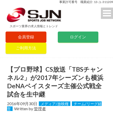
事業許可番号 職業紹介: 13-ユ-311209
スポーツ業界の求人情報とトレンド
会員登録
ログイン
ご利用方法
【プロ野球】CS放送「TBSチャン
ネル2」が2017年シーズンも横浜
DeNAベイスターズ主催公式戦全
試合を生中継
2016年09月30日
メディア/放映権
チーム/リーグ経
Written by
管理者
営