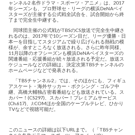
ャンネル2 名作ドラマ・スポーツ・アニメ」は、2017
年シーズンも、プロ野球セ・リーグの横浜DeNAベイ
スターズが主催する公式戦全試合を、試合開始から終
了まで完全生中継する。
同球団主催の公式戦がTBSのCS放送で完全生中継さ
れるのは、2017年で10シーズン目だ。リーグ優勝・日
本一を目指してスタジアムで繰り広げられる熱戦の模
様が、余すところなく放送される。さらに昨年同様、
11月以降のオフシーズンも横浜DeNAベイスターズの
関連番組・応援番組が続々放送される予定だ。放送ス
ケジュールなどの詳細は、決定次第TBSチャンネルの
ホームページなどで発表される。
「TBSチャンネル2」では、そのほかにも、フィギュ
アスケート・海外サッカー・ボクシング・ゴルフ中
継、高橋大輔独占密着番組なども放送されている。ス
カパー！(CS297)、スカパー！プレミアムサービス
(Ch.617)、J:COMほか全国のケーブルテレビ、ひかり
TVなどで視聴可能だ。
このニュースの詳細は以下URLまで。（「TBSチャン