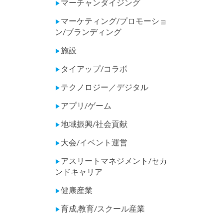
マーチャンダイジング
▶
マーケティング/プロモーショ
▶
ン/ブランディング
施設
▶
タイアップ/コラボ
▶
テクノロジー／デジタル
▶
アプリ/ゲーム
▶
地域振興/社会貢献
▶
大会/イベント運営
▶
アスリートマネジメント/セカ
▶
ンドキャリア
健康産業
▶
育成,教育/スクール産業
▶