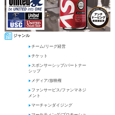
ジャンル
チーム/リーグ経営
▶
チケット
▶
スポンサーシップ/パートナー
▶
シップ
メディア/放映権
▶
ファンサービス/ファンマネジ
▶
メント
マーチャンダイジング
▶
マーケティング/プロモーショ
▶