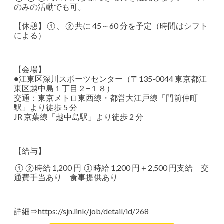
のみの活動でも可。
【休憩】①、②共に 45～60 分を予定（時間はシフト
による）
【会場】
●江東区深川スポーツセンター（〒135-0044 東京都江
東区越中島１丁目２−１８）
交通：東京メトロ東西線・都営大江戸線「門前仲町
駅」より徒歩 5 分
JR 京葉線「越中島駅」より徒歩 2 分
【給与】
①②時給 1,200 円 ③時給 1,200 円＋2,500 円支給 交
通費手当あり 食事提供あり
詳細⇒
https://sjn.link/job/detail/id/268