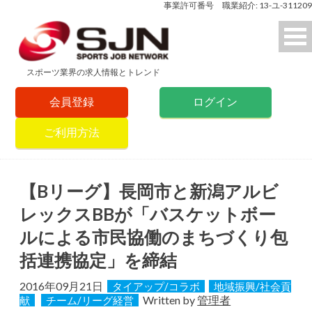
事業許可番号 職業紹介: 13-ユ-311209
スポーツ業界の求人情報とトレンド
会員登録
ログイン
ご利用方法
【Bリーグ】長岡市と新潟アルビ
レックスBBが「バスケットボー
ルによる市民協働のまちづくり包
括連携協定」を締結
2016年09月21日
タイアップ/コラボ
地域振興/社会貢
Written by
管理者
献
チーム/リーグ経営