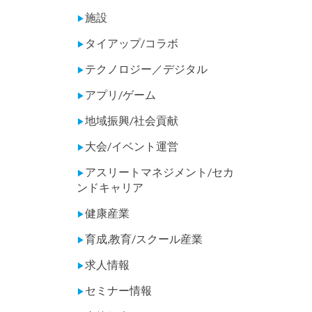
施設
▶
タイアップ/コラボ
▶
テクノロジー／デジタル
▶
アプリ/ゲーム
▶
地域振興/社会貢献
▶
大会/イベント運営
▶
アスリートマネジメント/セカ
▶
ンドキャリア
健康産業
▶
育成,教育/スクール産業
▶
求人情報
▶
セミナー情報
▶