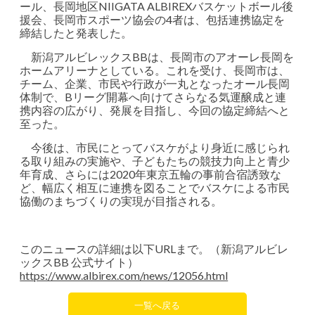
ール、長岡地区NIIGATA ALBIREXバスケットボール後
援会、長岡市スポーツ協会の4者は、包括連携協定を
締結したと発表した。
新潟アルビレックスBBは、長岡市のアオーレ長岡を
ホームアリーナとしている。これを受け、長岡市は、
チーム、企業、市民や行政が一丸となったオール長岡
体制で、Bリーグ開幕へ向けてさらなる気運醸成と連
携内容の広がり、発展を目指し、今回の協定締結へと
至った。
今後は、市民にとってバスケがより身近に感じられ
る取り組みの実施や、子どもたちの競技力向上と青少
年育成、さらには2020年東京五輪の事前合宿誘致な
ど、幅広く相互に連携を図ることでバスケによる市民
協働のまちづくりの実現が目指される。
このニュースの詳細は以下URLまで。（新潟アルビレ
ックスBB 公式サイト）
https://www.albirex.com/news/12056.html
一覧へ戻る