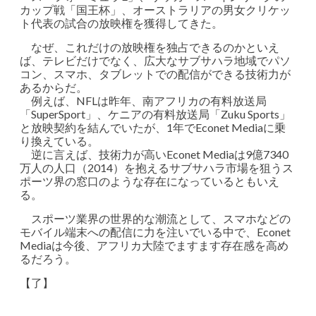
カップ戦「国王杯」、オーストラリアの男女クリケッ
ト代表の試合の放映権を獲得してきた。
なぜ、これだけの放映権を独占できるのかといえ
ば、テレビだけでなく、広大なサブサハラ地域でパソ
コン、スマホ、タブレットでの配信ができる技術力が
あるからだ。
例えば、NFLは昨年、南アフリカの有料放送局
「SuperSport」、ケニアの有料放送局「Zuku Sports」
と放映契約を結んでいたが、1年でEconet Mediaに乗
り換えている。
逆に言えば、技術力が高いEconet Mediaは9億7340
万人の人口（2014）を抱えるサブサハラ市場を狙うス
ポーツ界の窓口のような存在になっているともいえ
る。
スポーツ業界の世界的な潮流として、スマホなどの
モバイル端末への配信に力を注いでいる中で、Econet
Mediaは今後、アフリカ大陸でますます存在感を高め
るだろう。
【了】