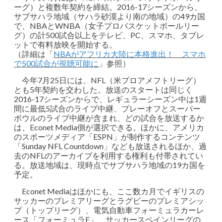
ーグ）と複数年契約を締結。2016-17シーズンから、
サブサハラ地域（サハラ砂漠より南の地域）の49カ国
で、NBAとWNBA（女子プロバスケットボールリー
グ）の計500試合以上をテレビ、PC、スマホ、タブレ
ットで有料放映を開始する。
（詳細は「
NBAがアフリカ大陸に本格進出！ スマホ
で500試合が視聴可能に
」参照）
今年7月25日には、NFL（米プロアメフトリーグ）
とも5年契約を交わした。放送のスタートは同じく
2016-17シーズンからで、レギュラーシーズン中は1週
間に最低5試合のライブ中継、プレーオフとスーパー
ボウルのライブ中継が含まれ、どの試合を放送するか
は、Econet Media側が選択できる。ほかに、アメリカ
のスポーツメディア「ESPN」が制作するコンテンツ
「Sunday NFL Countdown」なども放送されるほか、過
去のNFLのアーカイブを利用する権利も付帯されてい
る。放送地域は、現時点でサブサハラ地域の19カ国を
予定。
Econet Mediaはほかにも、ここ数カ月でイギリスの
サッカーのプレミアリーグとラグビーのプレミアシッ
プ（トップリーグ）、電気自動車フォーミュラカーレ
ース「フォーミュラE」、サッカースペインリーグの