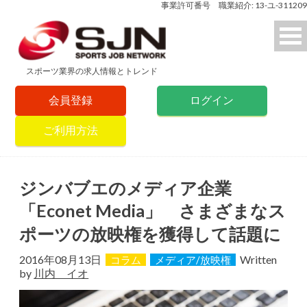
事業許可番号 職業紹介: 13-ユ-311209
スポーツ業界の求人情報とトレンド
会員登録
ログイン
ご利用方法
ジンバブエのメディア企業
「Econet Media」 さまざまなス
ポーツの放映権を獲得して話題に
2016年08月13日
Written
コラム
メディア/放映権
by
川内 イオ