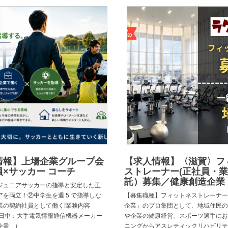
情報】上場企業グループ会
【求人情報】〈滋賀〉フ
×サッカー コーチ
ストレーナー(正社員・
託）募集／健康創造企業
ジュニアサッカーの指導と安定した正
アを両立！②中学生を週 5 で指導しな
【募集職種】フィットネストレーナー
業の契約社員として働く!業務内容
企業」のプロ集団として、地域住民の
 日中：大手電気情報通信機器メーカー
や企業の健康経営、スポーツ選手にお
企業 （
ニングからアスレティックリハビリテ