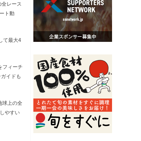
の全レース
ョート動
して最大4
をフィーチ
ンガイドも
「地球上の全
しやすい