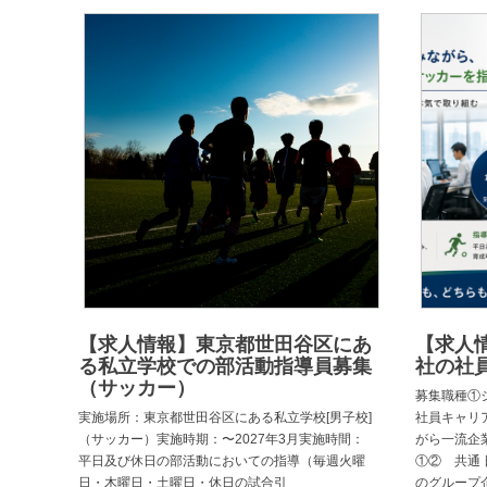
【求人情報】東京都世田谷区にあ
【求人
る私立学校での部活動指導員募集
社の社員
（サッカー）
募集職種①
実施場所：東京都世田谷区にある私立学校[男子校]
社員キャリ
（サッカー）実施時期：〜2027年3月実施時間：
がら一流企
平日及び休日の部活動においての指導（毎週火曜
①② 共通
日・木曜日・土曜日・休日の試合引
のグループ