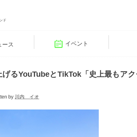
ンド
イベント
ュース
YouTubeとTikTok「史上最もア
tten by
川内 イオ