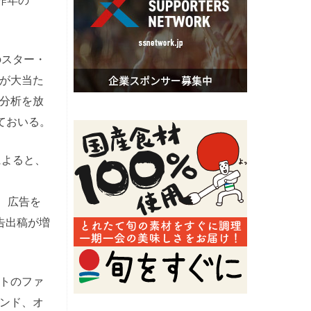
は昨年の
のスター・
が大当た
分析を放
ておいる。
によると、
、広告を
告出稿が増
トのファ
ンド、オ