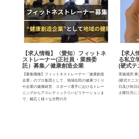
【求人情報】〈愛知〉フィットネ
【求人
ストレーナー(正社員・業務委
る私立
託）募集／健康創造企業
(硬式テ
【募集職種】フィットネストレーナー「健康創造
実施場所:東
企業」のプロ集団として、地域住民の健康づくり
(硬式テニス)
や企業の健康経営、スポーツ選手におけるトレー
日及び休日
ニングからアスレティックリハビリテーションま
土曜日月に 
で、幅広く様々な分野の方