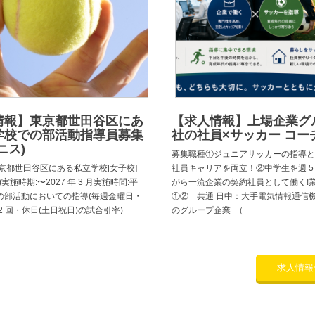
情報】東京都世田谷区にあ
【求人情報】上場企業グ
学校での部活動指導員募集
社の社員×サッカー コー
ニス)
募集職種①ジュニアサッカーの指導と
京都世田谷区にある私立学校[女子校]
社員キャリアを両立！②中学生を週 5
実施時期:〜2027 年 3 月実施時間:平
がら一流企業の契約社員として働く!
の部活動においての指導(毎週金曜日・
①② 共通 日中：大手電気情報通信
2 回・休日(土日祝日)の試合引率)
のグループ企業 （
求人情報