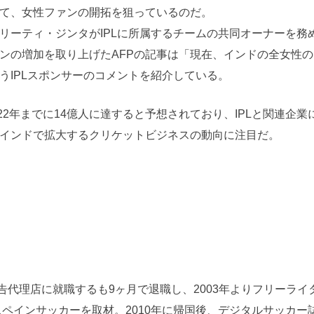
て、女性ファンの開拓を狙っているのだ。
ーティ・ジンタがIPLに所属するチームの共同オーナーを務
ンの増加を取り上げたAFPの記事は「現在、インドの全女性の
うIPLスポンサーのコメントを紹介している。
022年までに14億人に達すると予想されており、IPLと関連企
インドで拡大するクリケットビジネスの動向に注目だ。
で広告代理店に就職するも9ヶ月で退職し、2003年よりフリーラ
スペインサッカーを取材。2010年に帰国後、デジタルサッカー