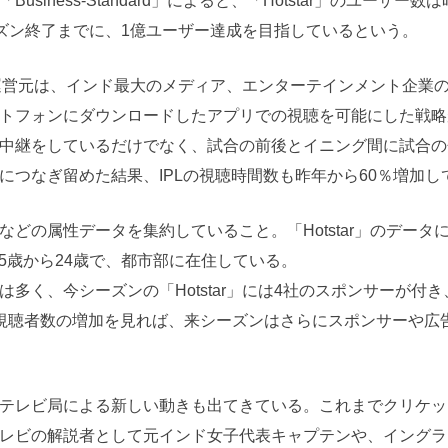
ness-Standard」によると、「Hotstar」のユーザー数
シーズン終了までに、1億ユーザー達成を目指しているという。
の運営元は、インド最大のメディア、エンターテインメント企業
トフォンにダウンロードしたアプリでの視聴を可能にした戦略
中継をしているだけでなく、試合の前後とイニング間に試合の
つなぎ留めた結果、IPLの視聴時間数も昨年から60％増加し
の属性データを集約していること。「Hotstar」のデータ
15歳から24歳で、都市部に在住している。
く、今シーズンの「Hotstar」には4社のスポンサーが付き
視聴者数の増加を見れば、来シーズンはさらにスポンサーや広
テレビ局による新しい動きも出てきている。これまでクリケッ
レビの解説者として元インド女子代表キャプテンや、イングラ