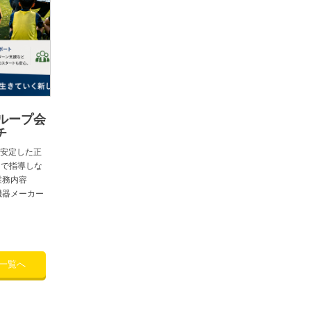
ループ会
チ
安定した正
 で指導しな
業務内容
機器メーカー
一覧へ