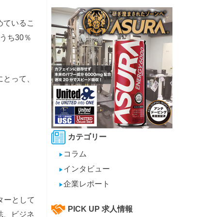
めているこ
うち30％
業にとって、
カテゴリー
コラム
▶
インタビュー
▶
企業レポート
▶
イターとして
PICK UP 求人情報
誌、ビジネ