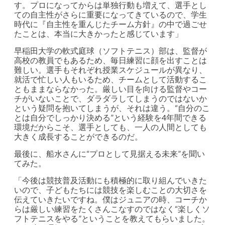
す。プロになってからは単独行動も増えて、選手とし
ての自主性がさらに重要になってきているので、学生
時代に『自主性を重んじたチーム方針』の中で過ごせ
たことは、本当に大きかったと感じています」
早稲田大学の軟式庭球（ソフトテニス）部は、監督が
高校の教員でもあるため、毎日練習に顔を出すことは
難しい。選手もそれぞれ授業スケジュールが異なり、
就活で忙しい人もいるため、チームとして活動するこ
ともままならなかった。厳しい目を向ける監督やコー
チがいないことで、ダラダラしてしまうのではないか
という疑問を抱いてしまうが、それは違う。“自分のこ
とは自分でしっかり決める”という経験を4年間できる
環境だからこそ、選手としても、一人の人間としても
大きく成長することができるのだ。
最後に、船水さんに“プロとして見据える未来”を聞い
てみた。
「今後は競技普及活動にも積極的に取り組んでいきた
いので、子どもたちには競技を楽しむことの大切さを
伝えていきたいですね。僕はジュニアの時、コーチか
らは厳しい練習をたくさんこなすのではなく“楽しくソ
フトテニスをやる”ということを教えてもらいました。