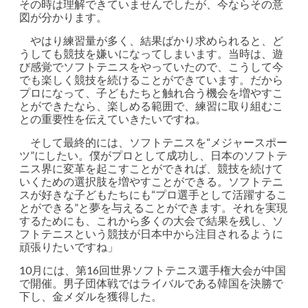
その時は理解できていませんでしたが、今ならその意
図が分かります。
やはり練習量が多く、結果ばかり求められると、ど
うしても競技を嫌いになってしまいます。当時は、遊
び感覚でソフトテニスをやっていたので、こうして今
でも楽しく競技を続けることができています。だから
プロになって、子どもたちと触れ合う機会を増やすこ
とができたなら、楽しめる範囲で、練習に取り組むこ
との重要性を伝えていきたいですね。
そして最終的には、ソフトテニスを“メジャースポー
ツ”にしたい。僕がプロとして成功し、日本のソフトテ
ニス界に変革を起こすことができれば、競技を続けて
いくための選択肢を増やすことができる。ソフトテニ
スが好きな子どもたちにも“プロ選手として活躍するこ
とができる”と夢を与えることができます。それを実現
するためにも、これから多くの大会で結果を残し、ソ
フトテニスという競技が日本中から注目されるように
頑張りたいですね」
10月には、第16回世界ソフトテニス選手権大会が中国
で開催。男子団体戦ではライバルである韓国を決勝で
下し、金メダルを獲得した。