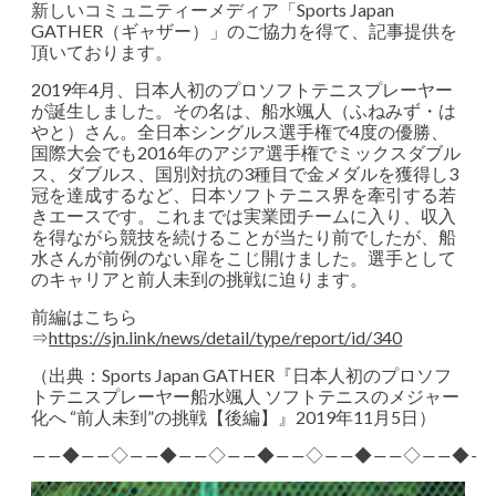
新しいコミュニティーメディア「Sports Japan
GATHER（ギャザー）」のご協力を得て、記事提供を
頂いております。
2019年4月、日本人初のプロソフトテニスプレーヤー
が誕生しました。その名は、船水颯人（ふねみず・は
やと）さん。全日本シングルス選手権で4度の優勝、
国際大会でも2016年のアジア選手権でミックスダブル
ス、ダブルス、国別対抗の3種目で金メダルを獲得し3
冠を達成するなど、日本ソフトテニス界を牽引する若
きエースです。これまでは実業団チームに入り、収入
を得ながら競技を続けることが当たり前でしたが、船
水さんが前例のない扉をこじ開けました。選手として
のキャリアと前人未到の挑戦に迫ります。
前編はこちら
⇒
https://sjn.link/news/detail/type/report/id/340
（出典：Sports Japan GATHER『日本人初のプロソフ
トテニスプレーヤー船水颯人 ソフトテニスのメジャー
化へ “前人未到”の挑戦【後編】』2019年11月5日）
――◆――◇――◆――◇――◆――◇――◆――◇――◆―