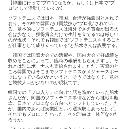
【韓国に行って“プロ”になるか。もしくは日本で“プ
ロ”として活動していくか】
ソフトテニスでは日本、韓国、台湾が強豪国とされて
おり、その中で韓国だけ同競技が“プロ化”されてい
る。基本的にソフトテニスは海外でさえ賞金が出る大
会は少なく、獲得賞金だけで生計を立てるのは厳しい
のが現状。それでも韓国では“ソフトテニスをすること
が仕事として成り立っている”と船水さんは説明する。
「韓国では国際大会での活躍や、国内大会で好成績を
収めることによって、臨時の報酬をもらえますし、そ
れとは別にボーナスも支給されます。ただ、実際のと
ころ韓国ではそこまでソフトテニスがメジャースポー
ツになっているのかというと、そうではなくて。意外
と競技人口が少ないのが現状です」
韓国での『プロ入り』に向けて話を進めていった船水
さんだが、同国のソフトテニス事情などから挑戦を断
念。日本でプロになる方向へとシフトしていった。だ
が、国内であれば実業団という選択肢もあったはず。
それでもプロにこだわった、その理由は一体何なのだ
ろうか。