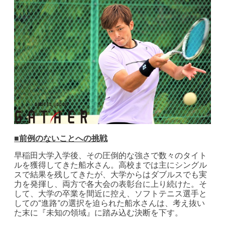
■前例のないことへの挑戦
早稲田大学入学後、その圧倒的な強さで数々のタイト
ルを獲得してきた船水さん。高校までは主にシングル
スで結果を残してきたが、大学からはダブルスでも実
力を発揮し、両方で各大会の表彰台に上り続けた。そ
して、大学の卒業を間近に控え、ソフトテニス選手と
しての“進路”の選択を迫られた船水さんは、考え抜い
た末に『未知の領域』に踏み込む決断を下す。