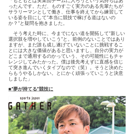
「もともとは実業団チームに入ろうという気持ちはあ
ったんです。ただ、ものすごく実力のある先輩たちが
サラリーマンとして働き、仕事を終えてから練習して
いる姿を目にして“本当に競技で稼げる道はないの
か？”と疑問を抱きました。
そう考えた時に、今までにない道を開拓して“新しい
選択肢を増やしていこう”と。前例のないことではあり
ますが、まだ誰も成し遂げていないことに挑戦するこ
とには大きな価値があると思いますし、自分の実力が
どこまで通用するのかっていう、その可能性にもチャ
レンジしてみたかった。僕は後先考えずに直感を信じ
て突き進んでいくタイプなので（笑）。そうと決めた
らもうやるしかない。とにかく頑張っていこうと決意
しました」
■“夢が持てる”競技に