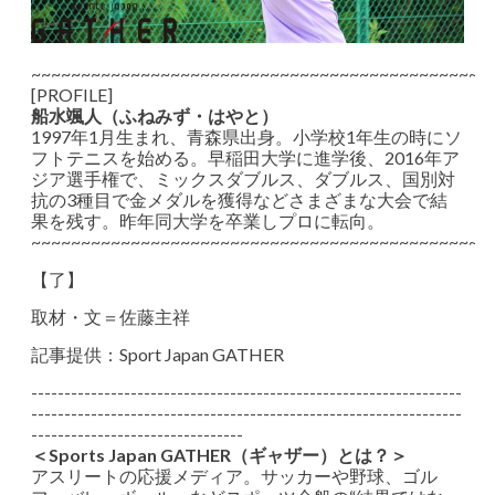
~~~~~~~~~~~~~~~~~~~~~~~~~~~~~~~~~~~~~~~~~~~~~~
[PROFILE]
船水颯人（ふねみず・はやと）
1997年1月生まれ、青森県出身。小学校1年生の時にソ
フトテニスを始める。早稲田大学に進学後、2016年ア
ジア選手権で、ミックスダブルス、ダブルス、国別対
抗の3種目で金メダルを獲得などさまざまな大会で結
果を残す。昨年同大学を卒業しプロに転向。
~~~~~~~~~~~~~~~~~~~~~~~~~~~~~~~~~~~~~~~~~~~~~~
【了】
取材・文＝佐藤主祥
記事提供：Sport Japan GATHER
-----------------------------------------------------------------
-----------------------------------------------------------------
--------------------------------
＜Sports Japan GATHER（ギャザー）とは？＞
アスリートの応援メディア。サッカーや野球、ゴル