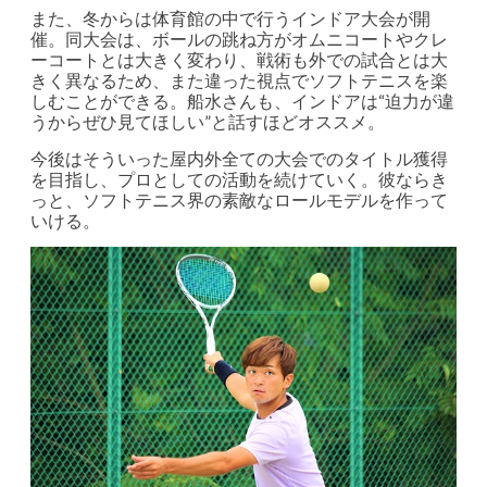
また、冬からは体育館の中で行うインドア大会が開
催。同大会は、ボールの跳ね方がオムニコートやクレ
ーコートとは大きく変わり、戦術も外での試合とは大
きく異なるため、また違った視点でソフトテニスを楽
しむことができる。船水さんも、インドアは“迫力が違
うからぜひ見てほしい”と話すほどオススメ。
今後はそういった屋内外全ての大会でのタイトル獲得
を目指し、プロとしての活動を続けていく。彼ならき
っと、ソフトテニス界の素敵なロールモデルを作って
いける。