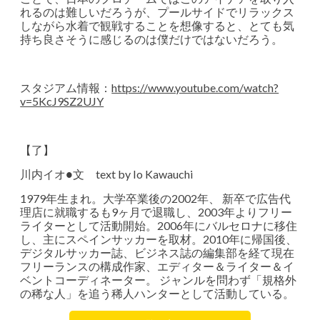
れるのは難しいだろうが、プールサイドでリラックス
しながら水着で観戦することを想像すると、とても気
持ち良さそうに感じるのは僕だけではないだろう。
スタジアム情報：
https://www.youtube.com/watch?
v=5KcJ9SZ2UJY
【了】
川内イオ●文 text by Io Kawauchi
1979年生まれ。大学卒業後の2002年、 新卒で広告代
理店に就職するも9ヶ月で退職し、2003年よりフリー
ライターとして活動開始。2006年にバルセロナに移住
し、主にスペインサッカーを取材。2010年に帰国後、
デジタルサッカー誌、ビジネス誌の編集部を経て現在
フリーランスの構成作家、エディター＆ライター＆イ
ベントコーディネーター。 ジャンルを問わず「規格外
の稀な人」を追う稀人ハンターとして活動している。