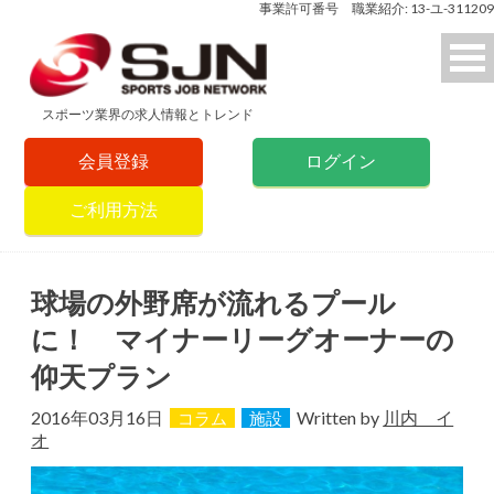
事業許可番号 職業紹介: 13-ユ-311209
スポーツ業界の求人情報とトレンド
会員登録
ログイン
ご利用方法
球場の外野席が流れるプール
に！ マイナーリーグオーナーの
仰天プラン
2016年03月16日
Written by
川内 イ
コラム
施設
オ