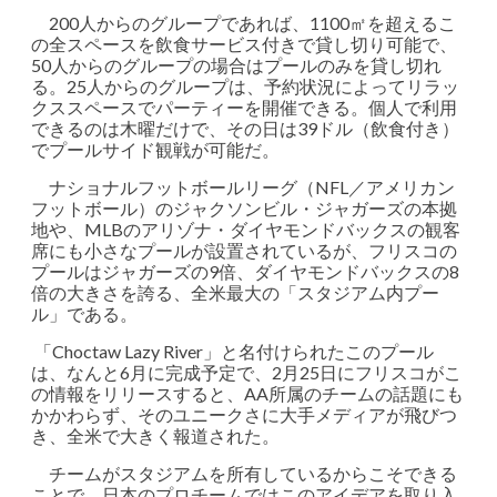
200人からのグループであれば、1100㎡を超えるこ
の全スペースを飲食サービス付きで貸し切り可能で、
50人からのグループの場合はプールのみを貸し切れ
る。25人からのグループは、予約状況によってリラッ
クススペースでパーティーを開催できる。個人で利用
できるのは木曜だけで、その日は39ドル（飲食付き）
でプールサイド観戦が可能だ。
ナショナルフットボールリーグ（NFL／アメリカン
フットボール）のジャクソンビル・ジャガーズの本拠
地や、MLBのアリゾナ・ダイヤモンドバックスの観客
席にも小さなプールが設置されているが、フリスコの
プールはジャガーズの9倍、ダイヤモンドバックスの8
倍の大きさを誇る、全米最大の「スタジアム内プー
ル」である。
「Choctaw Lazy River」と名付けられたこのプール
は、なんと6月に完成予定で、2月25日にフリスコがこ
の情報をリリースすると、AA所属のチームの話題にも
かかわらず、そのユニークさに大手メディアが飛びつ
き、全米で大きく報道された。
チームがスタジアムを所有しているからこそできる
ことで、日本のプロチームではこのアイデアを取り入