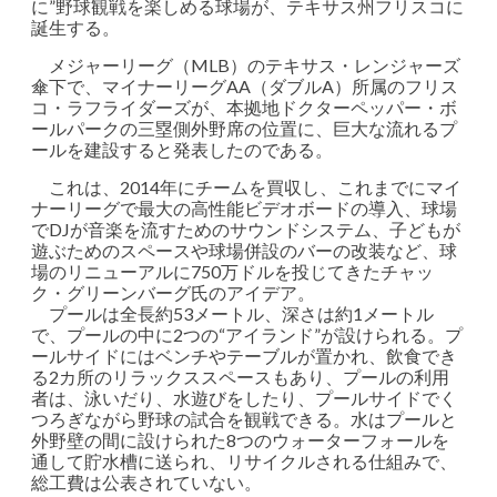
に”野球観戦を楽しめる球場が、テキサス州フリスコに
誕生する。
メジャーリーグ（MLB）のテキサス・レンジャーズ
傘下で、マイナーリーグAA（ダブルA）所属のフリス
コ・ラフライダーズが、本拠地ドクターペッパー・ボ
ールパークの三塁側外野席の位置に、巨大な流れるプ
ールを建設すると発表したのである。
これは、2014年にチームを買収し、これまでにマイ
ナーリーグで最大の高性能ビデオボードの導入、球場
でDJが音楽を流すためのサウンドシステム、子どもが
遊ぶためのスペースや球場併設のバーの改装など、球
場のリニューアルに750万ドルを投じてきたチャッ
ク・グリーンバーグ氏のアイデア。
プールは全長約53メートル、深さは約1メートル
で、プールの中に2つの“アイランド”が設けられる。プ
ールサイドにはベンチやテーブルが置かれ、飲食でき
る2カ所のリラックススペースもあり、プールの利用
者は、泳いだり、水遊びをしたり、プールサイドでく
つろぎながら野球の試合を観戦できる。水はプールと
外野壁の間に設けられた8つのウォーターフォールを
通して貯水槽に送られ、リサイクルされる仕組みで、
総工費は公表されていない。